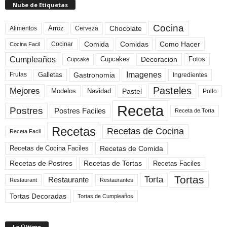
Nube de Etiquetas
Cocina
Arroz
Alimentos
Chocolate
Cerveza
Comida
Comidas
Como Hacer
Cocinar
Cocina Facil
Cumpleaños
Cupcakes
Fotos
Decoracion
Cupcake
Imagenes
Gastronomia
Frutas
Galletas
Ingredientes
Pasteles
Mejores
Modelos
Navidad
Pastel
Pollo
Receta
Postres
Postres Faciles
Receta de Torta
Recetas
Recetas de Cocina
Receta Facil
Recetas de Comida
Recetas de Cocina Faciles
Recetas de Tortas
Recetas de Postres
Recetas Faciles
Tortas
Torta
Restaurante
Restaurant
Restaurantes
Tortas Decoradas
Tortas de Cumpleaños
Lo Último