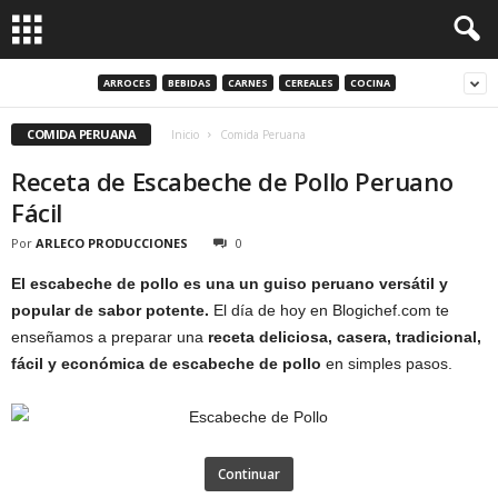
ARROCES
BEBIDAS
CARNES
CEREALES
COCINA
COMIDA PERUANA
Inicio
Comida Peruana
Receta de Escabeche de Pollo Peruano
Fácil
Por
ARLECO PRODUCCIONES
0
El escabeche de pollo es una un guiso peruano versátil y
popular de sabor potente.
El día de hoy en Blogichef.com te
enseñamos a preparar una
receta deliciosa, casera, tradicional,
fácil y económica de escabeche de pollo
en simples pasos.
Continuar