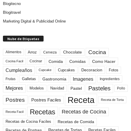
Blogitecno
Blogitravel
Marketing Digital & Publicidad Online
Nube de Etiquetas
Cocina
Arroz
Alimentos
Chocolate
Cerveza
Comida
Comidas
Como Hacer
Cocinar
Cocina Facil
Cumpleaños
Cupcakes
Fotos
Decoracion
Cupcake
Imagenes
Gastronomia
Frutas
Galletas
Ingredientes
Pasteles
Mejores
Modelos
Navidad
Pastel
Pollo
Receta
Postres
Postres Faciles
Receta de Torta
Recetas
Recetas de Cocina
Receta Facil
Recetas de Comida
Recetas de Cocina Faciles
Recetas de Tortas
Recetas de Postres
Recetas Faciles