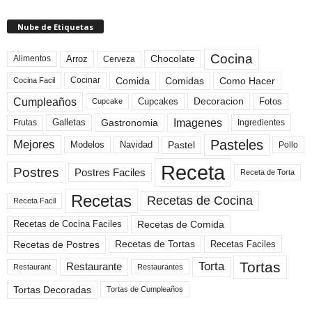
Nube de Etiquetas
Cocina
Arroz
Alimentos
Chocolate
Cerveza
Comida
Comidas
Como Hacer
Cocinar
Cocina Facil
Cumpleaños
Cupcakes
Fotos
Decoracion
Cupcake
Imagenes
Gastronomia
Frutas
Galletas
Ingredientes
Pasteles
Mejores
Modelos
Navidad
Pastel
Pollo
Receta
Postres
Postres Faciles
Receta de Torta
Recetas
Recetas de Cocina
Receta Facil
Recetas de Comida
Recetas de Cocina Faciles
Recetas de Tortas
Recetas de Postres
Recetas Faciles
Tortas
Torta
Restaurante
Restaurant
Restaurantes
Tortas Decoradas
Tortas de Cumpleaños