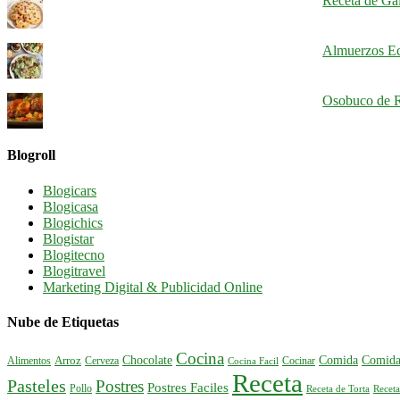
Receta de Gal
Almuerzos Ec
Osobuco de R
Blogroll
Blogicars
Blogicasa
Blogichics
Blogistar
Blogitecno
Blogitravel
Marketing Digital & Publicidad Online
Nube de Etiquetas
Cocina
Comida
Comida
Chocolate
Alimentos
Arroz
Cerveza
Cocinar
Cocina Facil
Receta
Pasteles
Postres
Postres Faciles
Pollo
Receta de Torta
Receta