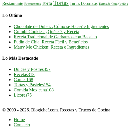
Tortas
Torta
Restaurante
Tortas Decoradas
Tortas de Cumpleaños
Restaurantes
Lo Último
Chocolate de Dubai: ¿Cómo se Hace? e Ingredientes
Crumbl Cookies: ¿Qué es? y Receta
Receta Tradicional de Garbanzos con Bacalao
Pudín de Chía: Receta Fácil y Beneficios
Marry Me Chicken: Receta e Ingredientes
Lo Más Destacado
Dulces y Postres
357
Recetas
318
Carnes
168
Tortas y Pasteles
154
Comida Mexicana
108
Licores
75
© 2009 - 2026. Blogichef.com. Recetas y Trucos de Cocina
Home
Contacto