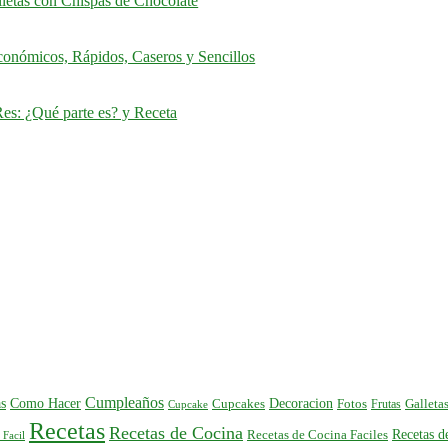
letas con Chispas de Chocolate
onómicos, Rápidos, Caseros y Sencillos
es: ¿Qué parte es? y Receta
Cumpleaños
s
Como Hacer
Decoracion
Cupcakes
Fotos
Frutas
Galleta
Cupcake
Recetas
Recetas de Cocina
Recetas 
Recetas de Cocina Faciles
 Facil