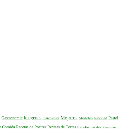
Mejores
Imagenes
Gastronomia
Pastel
s
Ingredientes
Modelos
Navidad
de Comida
Recetas de Postres
Recetas de Tortas
Recetas Faciles
Restaurant