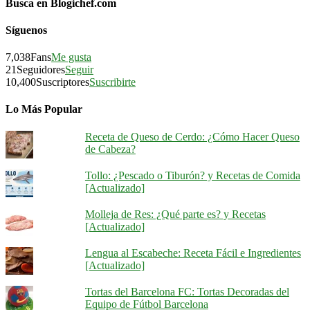
Busca en Blogichef.com
Síguenos
7,038
Fans
Me gusta
21
Seguidores
Seguir
10,400
Suscriptores
Suscribirte
Lo Más Popular
Receta de Queso de Cerdo: ¿Cómo Hacer Queso
de Cabeza?
Tollo: ¿Pescado o Tiburón? y Recetas de Comida
[Actualizado]
Molleja de Res: ¿Qué parte es? y Recetas
[Actualizado]
Lengua al Escabeche: Receta Fácil e Ingredientes
[Actualizado]
Tortas del Barcelona FC: Tortas Decoradas del
Equipo de Fútbol Barcelona