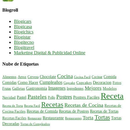
Blogroll
Blogicars
Blogicasa
Blogichics
Blogistar
Blogitecno
Blogitravel
Marketing Digital & Publicidad Online
Nube de Etiquetas
Cocina
Comida
Chocolate
Alimentos
Arroz
Cerveza
Cocinar
Cocina Facil
Cumpleaños
Comidas
Como Hacer
Decoracion
Cupcakes
Fotos
Cupcake
Mejores
Imagenes
Gastronomia
Frutas
Galletas
Ingredientes
Modelos
Receta
Pasteles
Postres
Postres Faciles
Pastel
Navidad
Pollo
Recetas
Recetas de Cocina
Recetas de
Receta de Torta
Receta Facil
Recetas de Comida
Recetas de Postres
Recetas de Tortas
Cocina Faciles
Tortas
Torta
Restaurante
Tortas
Recetas Faciles
Restaurant
Restaurantes
Decoradas
Tortas de Cumpleaños