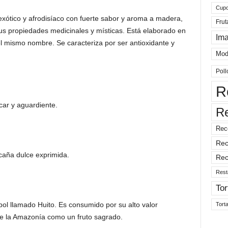
Cup
exótico y afrodisíaco con fuerte sabor y aroma a madera,
Frut
sus propiedades medicinales y místicas. Está elaborado en
Im
el mismo nombre. Se caracteriza por ser antioxidante y
Mod
Poll
R
car y aguardiente.
R
Rec
Rec
aña dulce exprimida.
Rec
Rest
Tor
rbol llamado Huito. Es consumido por su alto valor
Tort
 de la Amazonía como un fruto sagrado.