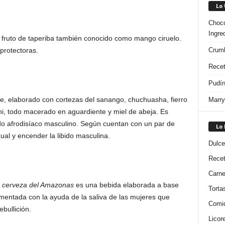
Lo
Choco
Ingre
l fruto de taperiba también conocido como mango ciruelo.
Crumb
protectoras.
Recet
Pudín
e, elaborado con cortezas del sanango, chuchuasha, fierro
Marry
ni, todo macerado en aguardiente y miel de abeja. Es
o afrodisíaco masculino. Según cuentan con un par de
Lo
ual y encender la libido masculina.
Dulce
Rece
Carn
o
cerveza del Amazonas
es una bebida elaborada a base
Torta
ermentada con la ayuda de la saliva de las mujeres que
Comi
bullición.
Licor