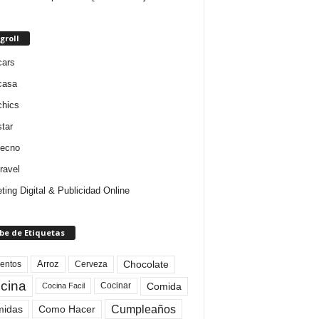
groll
cars
casa
chics
star
tecno
ravel
ting Digital & Publicidad Online
be de Etiquetas
Arroz
entos
Chocolate
Cerveza
cina
Comida
Cocinar
Cocina Facil
Cumpleaños
idas
Como Hacer