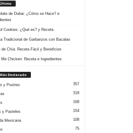
 Último
late de Dubai: ¿Cómo se Hace? e
dientes
l Cookies: ¿Qué es? y Receta
a Tradicional de Garbanzos con Bacalao
 de Chía: Receta Fácil y Beneficios
 Me Chicken: Receta e Ingredientes
 Más Destacado
357
s y Postres
318
tas
168
es
154
s y Pasteles
108
da Mexicana
75
es