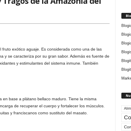
y Tragos de la Amazonía del
Blo
Blogi
Blogi
Blogi
l fruto exótico aguaje. Es considerada como una de las
Blogi
a y se caracteriza por su gran sabor. Además es fuente de
Blogi
oxidantes y estimulantes del sistema inmune. También
Blogit
Marke
Nu
a en base a plátano bellaco maduro. Tiene la misma
ncarga de recuperar el cuerpo y fortalecer los músculos.
Alim
uitas y franciscanos como sustituto del masato.
Co
Com