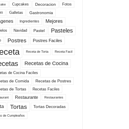
Cupcakes
Fotos
Decoracion
cake
Gastronomia
as
Galletas
Mejores
agenes
Ingredientes
Pasteles
elos
Navidad
Pastel
Postres
Postres Faciles
o
eceta
Receta de Torta
Receta Facil
ecetas
Recetas de Cocina
etas de Cocina Faciles
etas de Comida
Recetas de Postres
etas de Tortas
Recetas Faciles
Restaurante
aurant
Restaurantes
Tortas
ta
Tortas Decoradas
as de Cumpleaños