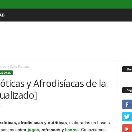
AD
cas de la Selva Peruana
Bu
LICORES
óticas y Afrodisíacas de la
Sí
ualizado]
0
óticas, afrodisíacas y nutritivas
, elaboradas en base a
demos encontrar
jugos
, refrescos y
licores
. Conozcamos