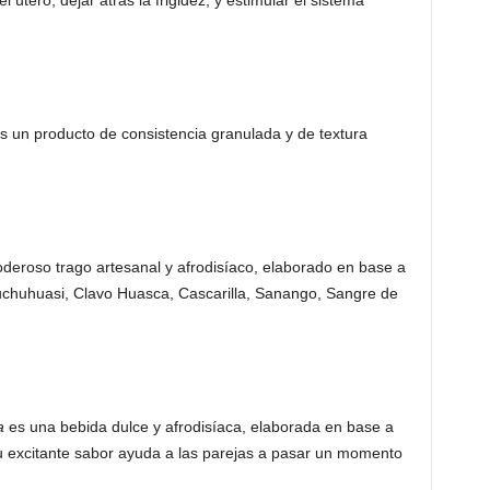
 útero, dejar atrás la frigidez, y estimular el sistema
s un producto de consistencia granulada y de textura
deroso trago artesanal y afrodisíaco, elaborado en base a
chuhuasi, Clavo Huasca, Cascarilla, Sanango, Sangre de
a
es una bebida dulce y afrodisíaca, elaborada en base a
u excitante sabor ayuda a las parejas a pasar un momento