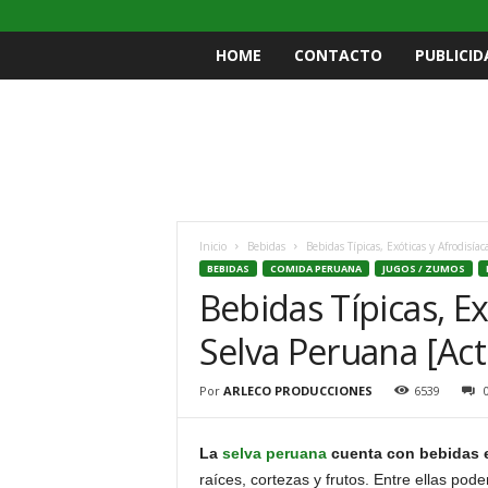
HOME
CONTACTO
PUBLICID
Inicio
Bebidas
Bebidas Típicas, Exóticas y Afrodisía
BEBIDAS
COMIDA PERUANA
JUGOS / ZUMOS
Bebidas Típicas, Ex
Selva Peruana [Act
Por
ARLECO PRODUCCIONES
6539
La
selva peruana
cuenta con bebidas ex
raíces, cortezas y frutos. Entre ellas po