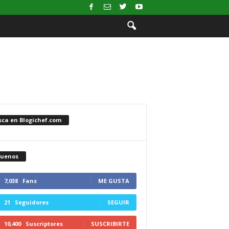
sca en Blogichef.com
guenos
7,038
Fans
ME GUSTA
21
Seguidores
SEGUIR
10,400
Suscriptores
SUSCRIBIRTE