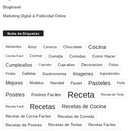
Blogitravel
Marketing Digital & Publicidad Online
Nube de Etiquetas
Cocina
Arroz
Alimentos
Chocolate
Cerveza
Comida
Comidas
Como Hacer
Cocinar
Cocina Facil
Cumpleaños
Cupcakes
Fotos
Decoracion
Cupcake
Imagenes
Gastronomia
Frutas
Galletas
Ingredientes
Pasteles
Mejores
Modelos
Navidad
Pastel
Pollo
Receta
Postres
Postres Faciles
Receta de Torta
Recetas
Recetas de Cocina
Receta Facil
Recetas de Comida
Recetas de Cocina Faciles
Recetas de Tortas
Recetas de Postres
Recetas Faciles