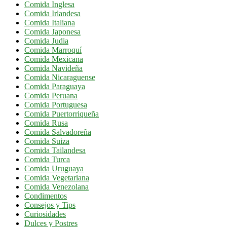
Comida Inglesa
Comida Irlandesa
Comida Italiana
Comida Japonesa
Comida Judia
Comida Marroquí
Comida Mexicana
Comida Navideña
Comida Nicaraguense
Comida Paraguaya
Comida Peruana
Comida Portuguesa
Comida Puertorriqueña
Comida Rusa
Comida Salvadoreña
Comida Suiza
Comida Tailandesa
Comida Turca
Comida Uruguaya
Comida Vegetariana
Comida Venezolana
Condimentos
Consejos y Tips
Curiosidades
Dulces y Postres