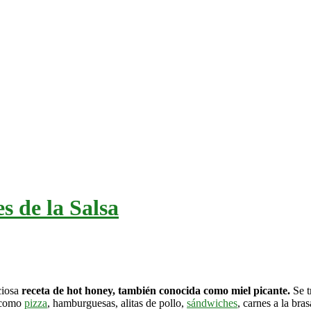
s de la Salsa
ciosa
receta de hot honey, también conocida como miel picante.
Se t
s como
pizza
, hamburguesas, alitas de pollo,
sándwiches
, carnes a la bra