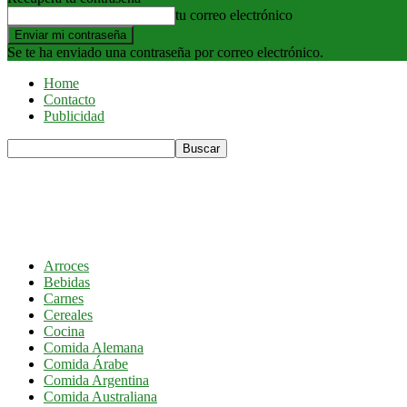
tu correo electrónico
Se te ha enviado una contraseña por correo electrónico.
Home
Contacto
Publicidad
Arroces
Bebidas
Carnes
Cereales
Cocina
Comida Alemana
Comida Árabe
Comida Argentina
Comida Australiana