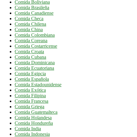
Comida Boliviana
Comida Brasileña
Comida Canadiense
Comida Checa
Comida Chilena
Comida China
Comida Colombiana
Comida Coreana
Comida Costarricense
Comida Croata
Comida Cubana
Comida Dominicana
Comida Ecuatoriana
Comida Egipcia
Comida Española
Comida Estadounidense
Comida Exótica
Comida Filipina
Comida Francesa
Comida Griega
Comida Guatemalteca
Comida Holandesa
Comida Hondureña
Comida India
Comida Indonesia