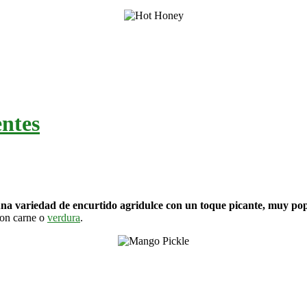
entes
a variedad de encurtido agridulce con un toque picante, muy popu
con carne o
verdura
.