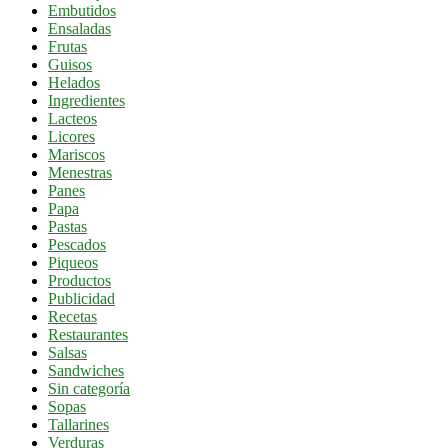
Embutidos
Ensaladas
Frutas
Guisos
Helados
Ingredientes
Lacteos
Licores
Mariscos
Menestras
Panes
Papa
Pastas
Pescados
Piqueos
Productos
Publicidad
Recetas
Restaurantes
Salsas
Sandwiches
Sin categoría
Sopas
Tallarines
Verduras