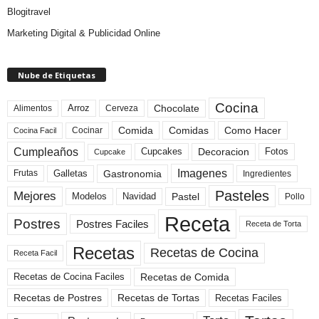
Blogitravel
Marketing Digital & Publicidad Online
Nube de Etiquetas
Cocina
Arroz
Alimentos
Chocolate
Cerveza
Comida
Comidas
Como Hacer
Cocinar
Cocina Facil
Cumpleaños
Cupcakes
Fotos
Decoracion
Cupcake
Imagenes
Gastronomia
Frutas
Galletas
Ingredientes
Pasteles
Mejores
Modelos
Navidad
Pastel
Pollo
Receta
Postres
Postres Faciles
Receta de Torta
Recetas
Recetas de Cocina
Receta Facil
Recetas de Comida
Recetas de Cocina Faciles
Recetas de Tortas
Recetas de Postres
Recetas Faciles