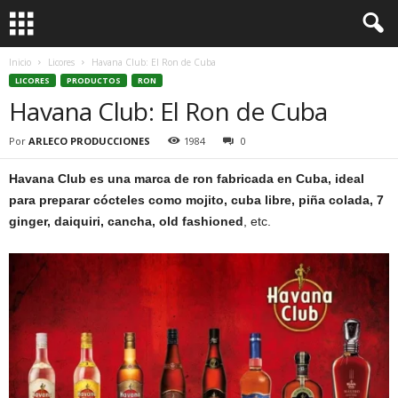
Inicio
Licores
Havana Club: El Ron de Cuba
LICORES
PRODUCTOS
RON
Havana Club: El Ron de Cuba
Por
ARLECO PRODUCCIONES
1984
0
Havana Club es una marca de ron fabricada en Cuba, ideal
para preparar cócteles como mojito, cuba libre, piña colada, 7
ginger, daiquiri, cancha, old fashioned
, etc.