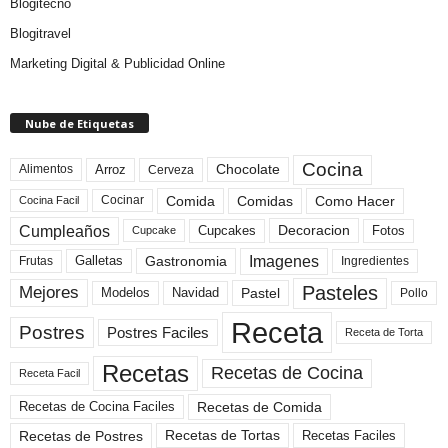
Blogitecno
Blogitravel
Marketing Digital & Publicidad Online
Nube de Etiquetas
Cocina
Arroz
Alimentos
Chocolate
Cerveza
Comida
Comidas
Como Hacer
Cocinar
Cocina Facil
Cumpleaños
Cupcakes
Fotos
Decoracion
Cupcake
Imagenes
Gastronomia
Frutas
Galletas
Ingredientes
Pasteles
Mejores
Modelos
Navidad
Pastel
Pollo
Receta
Postres
Postres Faciles
Receta de Torta
Recetas
Recetas de Cocina
Receta Facil
Recetas de Comida
Recetas de Cocina Faciles
Recetas de Tortas
Recetas de Postres
Recetas Faciles