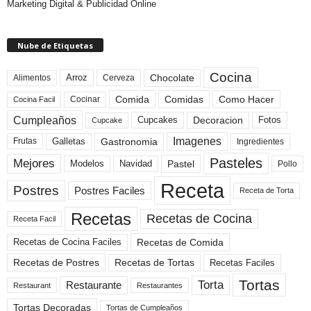
Marketing Digital & Publicidad Online
Nube de Etiquetas
Cocina
Arroz
Alimentos
Chocolate
Cerveza
Comida
Comidas
Como Hacer
Cocinar
Cocina Facil
Cumpleaños
Cupcakes
Fotos
Decoracion
Cupcake
Imagenes
Gastronomia
Frutas
Galletas
Ingredientes
Pasteles
Mejores
Modelos
Navidad
Pastel
Pollo
Receta
Postres
Postres Faciles
Receta de Torta
Recetas
Recetas de Cocina
Receta Facil
Recetas de Comida
Recetas de Cocina Faciles
Recetas de Tortas
Recetas de Postres
Recetas Faciles
Tortas
Torta
Restaurante
Restaurant
Restaurantes
Tortas Decoradas
Tortas de Cumpleaños