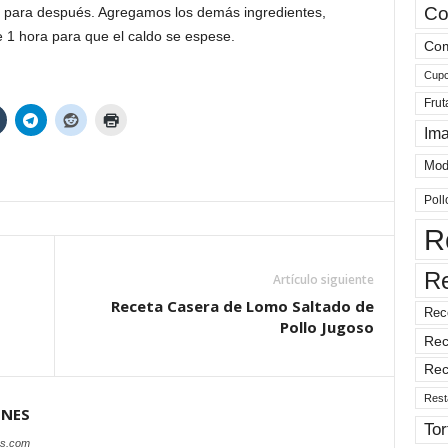
Co
 para después. Agregamos los demás ingredientes,
e 1 hora para que el caldo se espese.
Com
Cup
Frut
Im
Mod
Poll
R
R
Artículo siguiente
Receta Casera de Lomo Saltado de
Rec
Pollo Jugoso
Rec
Rec
Rest
ONES
Tor
es.com