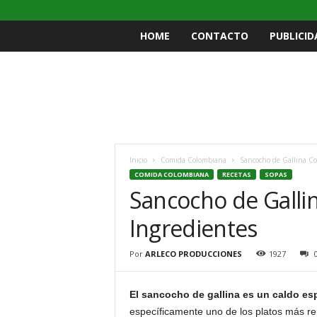
HOME
CONTACTO
PUBLICID
Inicio
Comida Colombiana
Sancocho de Gallina Co
COMIDA COLOMBIANA
RECETAS
SOPAS
Sancocho de Galli
Ingredientes
Por
ARLECO PRODUCCIONES
1927
El sancocho de gallina es un caldo es
específicamente uno de los platos más rep