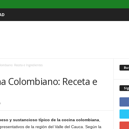
AD
lombiano: Receta e Ingredientes
Bu
na Colombiano: Receta e
Sí
0
peso y sustancioso típico de la cocina colombiana
,
resentativos de la región del Valle del Cauca. Según la