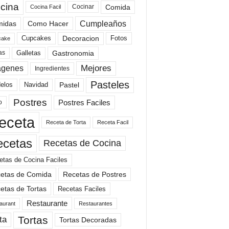
cina
Comida
Cocinar
Cocina Facil
Cumpleaños
idas
Como Hacer
Cupcakes
Fotos
Decoracion
cake
Gastronomia
as
Galletas
Mejores
agenes
Ingredientes
Pasteles
elos
Navidad
Pastel
Postres
Postres Faciles
o
eceta
Receta de Torta
Receta Facil
ecetas
Recetas de Cocina
etas de Cocina Faciles
etas de Comida
Recetas de Postres
etas de Tortas
Recetas Faciles
Restaurante
aurant
Restaurantes
Tortas
ta
Tortas Decoradas