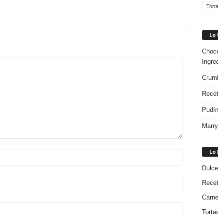
Tort
Lo
Choco
Ingre
Crumb
Recet
Pudín
Marry
Lo
Dulce
Rece
Carn
Torta