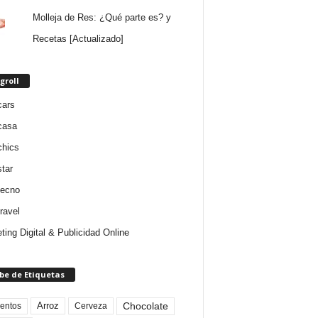
Molleja de Res: ¿Qué parte es? y
Recetas [Actualizado]
groll
cars
casa
chics
star
tecno
ravel
ting Digital & Publicidad Online
be de Etiquetas
Arroz
entos
Chocolate
Cerveza