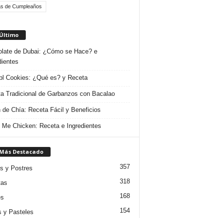
as de Cumpleaños
 Último
late de Dubai: ¿Cómo se Hace? e
dientes
l Cookies: ¿Qué es? y Receta
a Tradicional de Garbanzos con Bacalao
 de Chía: Receta Fácil y Beneficios
 Me Chicken: Receta e Ingredientes
 Más Destacado
357
s y Postres
318
tas
168
es
154
s y Pasteles