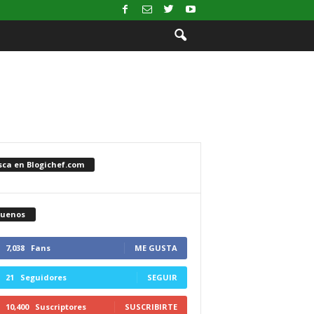
sca en Blogichef.com
guenos
7,038
Fans
ME GUSTA
21
Seguidores
SEGUIR
10,400
Suscriptores
SUSCRIBIRTE