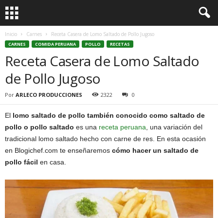
Inicio
Carnes
Receta Casera de Lomo Saltado de Pollo Jugoso
CARNES
COMIDA PERUANA
POLLO
RECETAS
Receta Casera de Lomo Saltado
de Pollo Jugoso
Por
ARLECO PRODUCCIONES
2322
0
El
lomo saltado de pollo también conocido como saltado de
pollo o pollo saltado
es una
receta peruana
, una variación del
tradicional lomo saltado hecho con carne de res. En esta ocasión
en Blogichef.com te enseñaremos
cómo hacer un saltado de
pollo fácil
en casa.