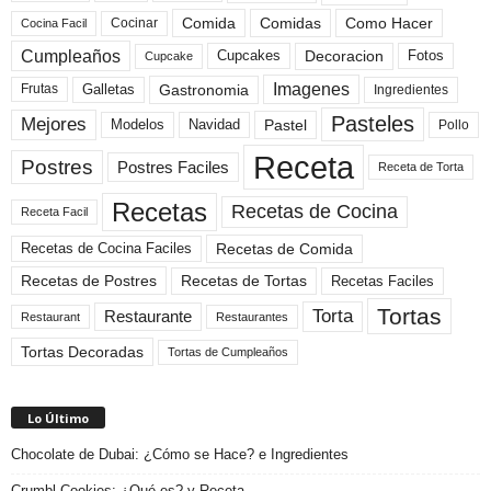
Comida
Comidas
Como Hacer
Cocinar
Cocina Facil
Cumpleaños
Cupcakes
Fotos
Decoracion
Cupcake
Imagenes
Gastronomia
Frutas
Galletas
Ingredientes
Pasteles
Mejores
Modelos
Navidad
Pastel
Pollo
Receta
Postres
Postres Faciles
Receta de Torta
Recetas
Recetas de Cocina
Receta Facil
Recetas de Comida
Recetas de Cocina Faciles
Recetas de Tortas
Recetas de Postres
Recetas Faciles
Tortas
Torta
Restaurante
Restaurant
Restaurantes
Tortas Decoradas
Tortas de Cumpleaños
Lo Último
Chocolate de Dubai: ¿Cómo se Hace? e Ingredientes
Crumbl Cookies: ¿Qué es? y Receta