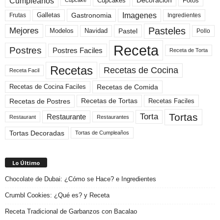
Cumpleaños
Cupcakes
Fotos
Decoracion
Cupcake
Imagenes
Gastronomia
Frutas
Galletas
Ingredientes
Pasteles
Mejores
Modelos
Navidad
Pastel
Pollo
Receta
Postres
Postres Faciles
Receta de Torta
Recetas
Recetas de Cocina
Receta Facil
Recetas de Comida
Recetas de Cocina Faciles
Recetas de Tortas
Recetas de Postres
Recetas Faciles
Tortas
Torta
Restaurante
Restaurant
Restaurantes
Tortas Decoradas
Tortas de Cumpleaños
Lo Último
Chocolate de Dubai: ¿Cómo se Hace? e Ingredientes
Crumbl Cookies: ¿Qué es? y Receta
Receta Tradicional de Garbanzos con Bacalao