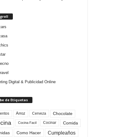
groll
cars
casa
chics
star
tecno
ravel
ting Digital & Publicidad Online
be de Etiquetas
Arroz
entos
Chocolate
Cerveza
cina
Comida
Cocinar
Cocina Facil
Cumpleaños
idas
Como Hacer