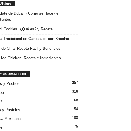
 Último
late de Dubai: ¿Cómo se Hace? e
dientes
l Cookies: ¿Qué es? y Receta
a Tradicional de Garbanzos con Bacalao
 de Chía: Receta Fácil y Beneficios
 Me Chicken: Receta e Ingredientes
 Más Destacado
357
s y Postres
318
tas
168
es
154
s y Pasteles
108
da Mexicana
75
es