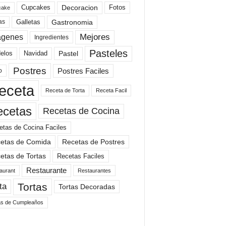
Cupcakes
Fotos
Decoracion
cake
Gastronomia
as
Galletas
Mejores
agenes
Ingredientes
Pasteles
elos
Navidad
Pastel
Postres
Postres Faciles
o
eceta
Receta de Torta
Receta Facil
ecetas
Recetas de Cocina
etas de Cocina Faciles
etas de Comida
Recetas de Postres
etas de Tortas
Recetas Faciles
Restaurante
aurant
Restaurantes
Tortas
ta
Tortas Decoradas
as de Cumpleaños