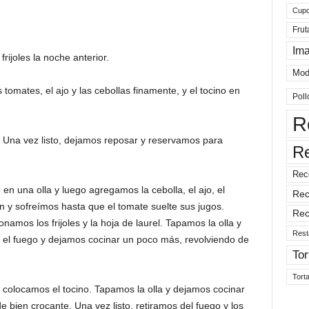
Cup
Frut
Im
ijoles la noche anterior.
Mod
omates, el ajo y las cebollas finamente, y el tocino en
Poll
R
 Una vez listo, dejamos reposar y reservamos para
R
Rec
 en una olla y luego agregamos la cebolla, el ajo, el
Rec
n y sofreímos hasta que el tomate suelte sus jugos.
Rec
mos los frijoles y la hoja de laurel. Tapamos la olla y
Rest
 el fuego y dejamos cocinar un poco más, revolviendo de
Tor
Tort
 colocamos el tocino. Tapamos la olla y dejamos cocinar
 bien crocante. Una vez listo, retiramos del fuego y los