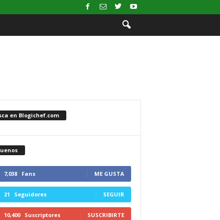
sca en Blogichef.com
guenos
7,038
Fans
ME GUSTA
21
Seguidores
SEGUIR
10,400
Suscriptores
SUSCRIBIRTE