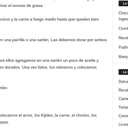
Lo
nar el exceso de grasa.
Choco
Ingre
rizos y la carne a fuego medio hasta que queden bien
Crumb
Recet
 en una parrilla o una sartén. Las debemos dorar por ambos
Pudín
Marry
Para ellos agregamos en una sartén un poco de aceite y
en dorados. Una vez listos, los retiramos y colocamos
Lo
Dulce
rtén.
Rece
Carn
Torta
camos el arroz, los frijoles, la carne, el chorizo, los
Comi
epas.
Licor