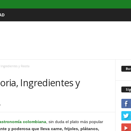
AD
, Ingredientes y Receta
Bu
oria, Ingredientes y
Sí
0
astronomía colombiana
, sin duda el plato más popular
e y poderosa que lleva carne, frijoles, plátanos,