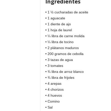
Ingredientes
• 1 ½ cucharadas de aceite
• 1 aguacate
• 1 diente de ajo
• 1 hoja de laurel
• ¼ libra de carne molida
• ¼ libra de tocino
• 2 plátanos maduros
• 200 gramos de cebolla
• 3 tazas de agua
• 3 tomates
• ¾ libra de arroz blanco
• ¾ libra de frijoles
• 4 arepas
• 4 chorizos
• 4 huevos
• Comino
• Sal