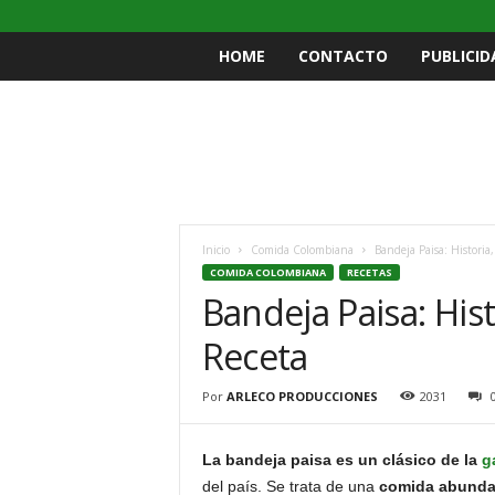
HOME
CONTACTO
PUBLICID
Inicio
Comida Colombiana
Bandeja Paisa: Historia
COMIDA COLOMBIANA
RECETAS
Bandeja Paisa: Hist
Receta
Por
ARLECO PRODUCCIONES
2031
La bandeja paisa es un clásico de la
g
del país. Se trata de una
comida abundant