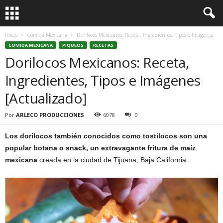
Inicio
Comida Mexicana
Dorilocos Mexicanos: Receta, Ingredientes, Tipos e Imágenes
COMIDA MEXICANA
PIQUEOS
RECETAS
Dorilocos Mexicanos: Receta,
Ingredientes, Tipos e Imágenes
[Actualizado]
Por
ARLECO PRODUCCIONES
6078
0
Los dorilocos también conocidos como tostilocos son una
popular botana o snack, un extravagante fritura de maíz
mexicana
creada en la ciudad de Tijuana, Baja California.