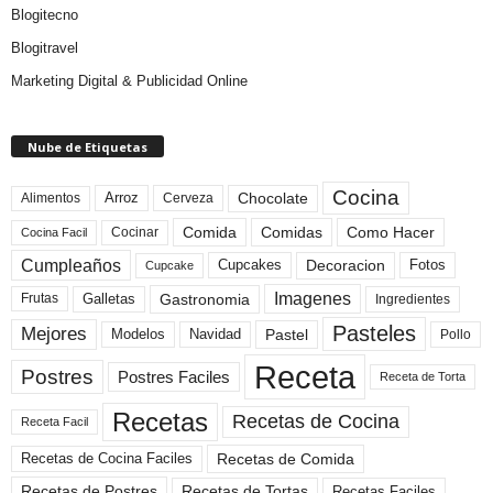
Blogitecno
Blogitravel
Marketing Digital & Publicidad Online
Nube de Etiquetas
Cocina
Arroz
Alimentos
Chocolate
Cerveza
Comida
Comidas
Como Hacer
Cocinar
Cocina Facil
Cumpleaños
Cupcakes
Fotos
Decoracion
Cupcake
Imagenes
Gastronomia
Frutas
Galletas
Ingredientes
Pasteles
Mejores
Modelos
Navidad
Pastel
Pollo
Receta
Postres
Postres Faciles
Receta de Torta
Recetas
Recetas de Cocina
Receta Facil
Recetas de Comida
Recetas de Cocina Faciles
Recetas de Tortas
Recetas de Postres
Recetas Faciles