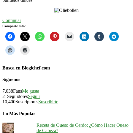
buñuelos dulces.
Continuar
Comparte esto:
Busca en Blogichef.com
Síguenos
7,038
Fans
Me gusta
21
Seguidores
Seguir
10,400
Suscriptores
Suscribirte
Lo Más Popular
Receta de Queso de Cerdo: ¿Cómo Hacer Queso
de Cabeza?