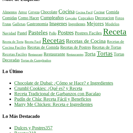
Cocina
Comida
Chocolate
Alimentos
Arroz
Cerveza
Cocinar
Cocina Facil
Cumpleaños
Comidas
Como Hacer
Decoracion
Cupcakes
Fotos
Cupcake
Mejores
Imagenes
Gastronomia
Frutas
Galletas
Ingredientes
Modelos
Receta
Pasteles
Postres
Postres Faciles
Pastel
Navidad
Pollo
Recetas
Recetas de Cocina
Recetas de
Receta de Torta
Receta Facil
Recetas de Comida
Recetas de Postres
Recetas de Tortas
Cocina Faciles
Tortas
Torta
Restaurante
Tortas
Recetas Faciles
Restaurant
Restaurantes
Decoradas
Tortas de Cumpleaños
Lo Último
Chocolate de Dubai: ¿Cómo se Hace? e Ingredientes
Crumbl Cookies: ¿Qué es? y Receta
Receta Tradicional de Garbanzos con Bacalao
Pudín de Chía: Receta Fácil y Beneficios
Marry Me Chicken: Receta e Ingredientes
Lo Más Destacado
Dulces y Postres
357