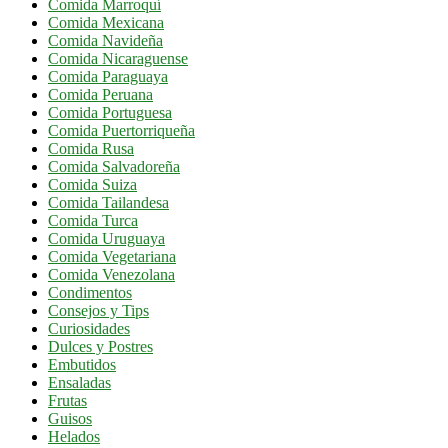
Comida Marroquí
Comida Mexicana
Comida Navideña
Comida Nicaraguense
Comida Paraguaya
Comida Peruana
Comida Portuguesa
Comida Puertorriqueña
Comida Rusa
Comida Salvadoreña
Comida Suiza
Comida Tailandesa
Comida Turca
Comida Uruguaya
Comida Vegetariana
Comida Venezolana
Condimentos
Consejos y Tips
Curiosidades
Dulces y Postres
Embutidos
Ensaladas
Frutas
Guisos
Helados