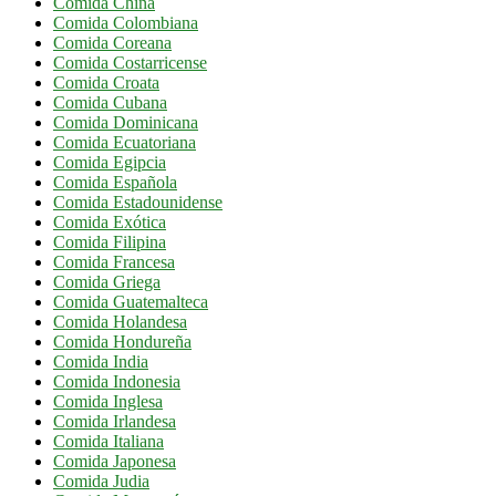
Comida China
Comida Colombiana
Comida Coreana
Comida Costarricense
Comida Croata
Comida Cubana
Comida Dominicana
Comida Ecuatoriana
Comida Egipcia
Comida Española
Comida Estadounidense
Comida Exótica
Comida Filipina
Comida Francesa
Comida Griega
Comida Guatemalteca
Comida Holandesa
Comida Hondureña
Comida India
Comida Indonesia
Comida Inglesa
Comida Irlandesa
Comida Italiana
Comida Japonesa
Comida Judia