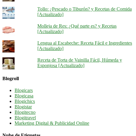
Tollo: ¿Pescado o Tiburón? y Recetas de Comida
[Actualizado]
Molleja de Res: ¿Qué parte es? y Recetas
[Actualizado]
Lengua al Escabeche: Receta Fácil e Ingredientes
[Actualizado]
Receta de Torta de Vainilla Fácil, Húmeda y
Esponjosa [Actualizado]
Blogroll
Blogicars
Blogicasa
Blogichics
Blogistar
Blogitecno
Blogitravel
Marketing Digital & Publicidad Online
Nube de Etiquetas