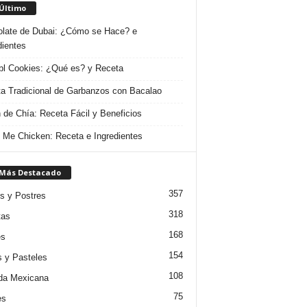
 Último
late de Dubai: ¿Cómo se Hace? e
dientes
l Cookies: ¿Qué es? y Receta
a Tradicional de Garbanzos con Bacalao
 de Chía: Receta Fácil y Beneficios
 Me Chicken: Receta e Ingredientes
 Más Destacado
357
s y Postres
318
tas
168
es
154
s y Pasteles
108
da Mexicana
75
es