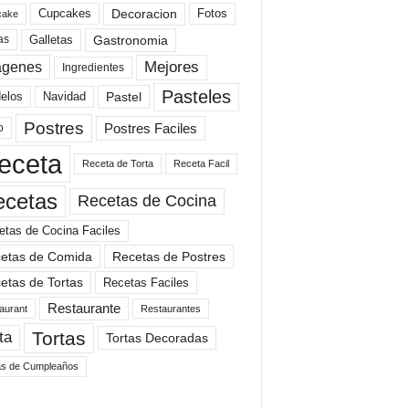
Cupcakes
Fotos
Decoracion
cake
Gastronomia
as
Galletas
Mejores
agenes
Ingredientes
Pasteles
elos
Navidad
Pastel
Postres
Postres Faciles
o
eceta
Receta de Torta
Receta Facil
ecetas
Recetas de Cocina
etas de Cocina Faciles
etas de Comida
Recetas de Postres
etas de Tortas
Recetas Faciles
Restaurante
aurant
Restaurantes
Tortas
ta
Tortas Decoradas
as de Cumpleaños