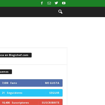
sca en Blogichef.com
guenos
7,038
Fans
ME GUSTA
21
Seguidores
SEGUIR
10,400
Suscriptores
SUSCRIBIRTE