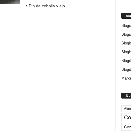
• Dip de cebolla y ajo
Blo
Blogi
Blogi
Blogi
Blogi
Blogi
Blogit
Marke
Nu
Alim
Co
Com