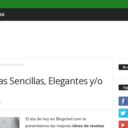
AD
antes y/o de Noche
Bu
s Sencillas, Elegantes y/o
Sí
0
El día de hoy en Blogichef.com te
presentamos las mejores
ideas de recetas