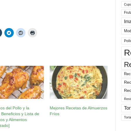
Cup
Frut
Im
Mod
Poll
R
R
Rec
Rec
Rec
Rest
Tor
os del Pollo y la
Mejores Recetas de Almuerzos
: Beneficios y Lista de
Fríos
Tort
os y Alimentos
izado]