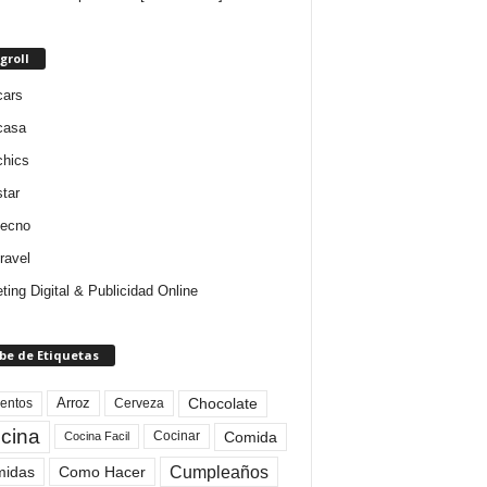
groll
cars
casa
chics
star
tecno
ravel
ting Digital & Publicidad Online
be de Etiquetas
Arroz
entos
Chocolate
Cerveza
cina
Comida
Cocinar
Cocina Facil
Cumpleaños
idas
Como Hacer