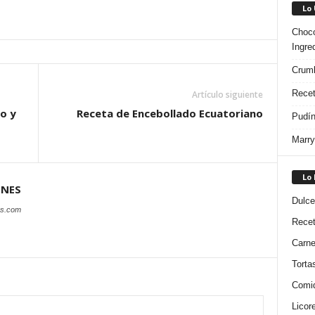
Lo
Choco
Ingre
Crumb
Recet
Artículo siguiente
o y
Receta de Encebollado Ecuatoriano
Pudín
Marry
Lo
ONES
Dulce
es.com
Rece
Carn
Torta
Comi
Licor