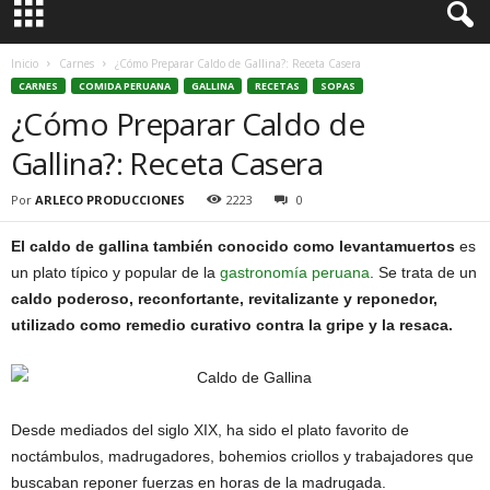
Inicio
Carnes
¿Cómo Preparar Caldo de Gallina?: Receta Casera
CARNES
COMIDA PERUANA
GALLINA
RECETAS
SOPAS
¿Cómo Preparar Caldo de
Gallina?: Receta Casera
Por
ARLECO PRODUCCIONES
2223
0
El caldo de gallina también conocido como levantamuertos
es
un plato típico y popular de la
gastronomía peruana
. Se trata de un
caldo poderoso, reconfortante, revitalizante y reponedor,
utilizado como remedio curativo contra la gripe y la resaca.
Desde mediados del siglo XIX, ha sido el plato favorito de
noctámbulos, madrugadores, bohemios criollos y trabajadores que
buscaban reponer fuerzas en horas de la madrugada.