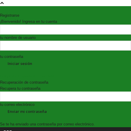
Registrarse
¡Bienvenido! Ingresa en tu cuenta
tu nombre de usuario
tu contraseña
Forgot your password? Get help
Recuperación de contraseña
Recupera tu contraseña
tu correo electrónico
Se te ha enviado una contraseña por correo electrónico.