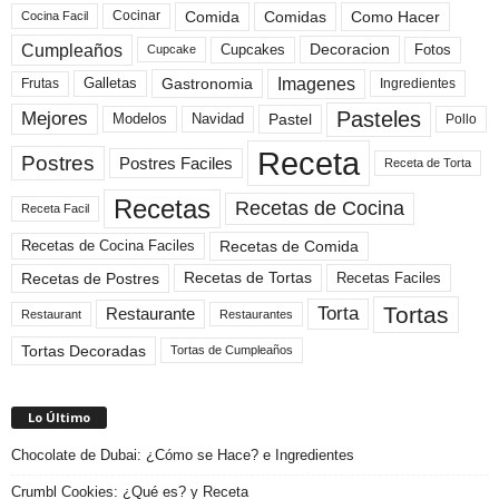
Comida
Comidas
Como Hacer
Cocinar
Cocina Facil
Cumpleaños
Cupcakes
Fotos
Decoracion
Cupcake
Imagenes
Gastronomia
Frutas
Galletas
Ingredientes
Pasteles
Mejores
Modelos
Navidad
Pastel
Pollo
Receta
Postres
Postres Faciles
Receta de Torta
Recetas
Recetas de Cocina
Receta Facil
Recetas de Comida
Recetas de Cocina Faciles
Recetas de Tortas
Recetas de Postres
Recetas Faciles
Tortas
Torta
Restaurante
Restaurant
Restaurantes
Tortas Decoradas
Tortas de Cumpleaños
Lo Último
Chocolate de Dubai: ¿Cómo se Hace? e Ingredientes
Crumbl Cookies: ¿Qué es? y Receta