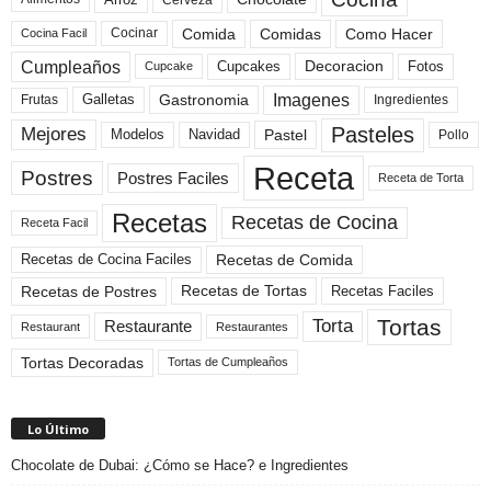
Comida
Comidas
Como Hacer
Cocinar
Cocina Facil
Cumpleaños
Cupcakes
Fotos
Decoracion
Cupcake
Imagenes
Gastronomia
Frutas
Galletas
Ingredientes
Pasteles
Mejores
Modelos
Navidad
Pastel
Pollo
Receta
Postres
Postres Faciles
Receta de Torta
Recetas
Recetas de Cocina
Receta Facil
Recetas de Comida
Recetas de Cocina Faciles
Recetas de Tortas
Recetas de Postres
Recetas Faciles
Tortas
Torta
Restaurante
Restaurant
Restaurantes
Tortas Decoradas
Tortas de Cumpleaños
Lo Último
Chocolate de Dubai: ¿Cómo se Hace? e Ingredientes