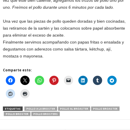
vez que esté bien caliente, agregamos los trozos de pollo uno por
uno.
Freímos el pollo durante unos 6 minutos por cada lado.
Una vez que las piezas de pollo queden doradas y bien cocinadas,
las retiramos de la sartén y las colocamos sobre papel absorbente
para eliminar el exceso de aceite.
Finalmente servimos acompañando con papas fritas o ensalada y
degustamos con aderezos como salsa tártara, kétchup, ají,
mostaza o mayonesa.
Comparte esto:
ETIQUETAS
POLLO A LA BROSTER
POLLO AL BROASTER
POLLO BROASTER
POLLO BROSTER
POLLO BROSTERS