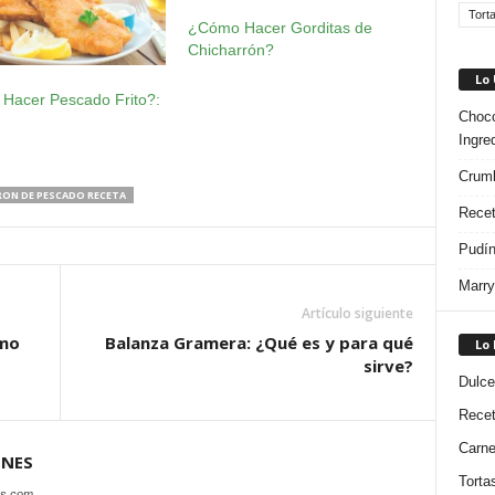
Tort
¿Cómo Hacer Gorditas de
Chicharrón?
Lo
Hacer Pescado Frito?:
Choco
Ingre
Crumb
ON DE PESCADO RECETA
Recet
Pudín
Marry
Artículo siguiente
ómo
Balanza Gramera: ¿Qué es y para qué
Lo
sirve?
Dulce
Rece
Carn
ONES
Torta
es.com