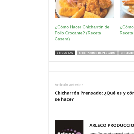
¿Cómo Hacer Chicharrón de
¿Cómo 
Pollo Crocante? (Receta
Receta
Casera)
ETIQUETAS
CHICHARRON DE PESCADO
CHICHARR
Artículo anterior
Chicharrón Prensado: ¿Qué es y c
se hace?
ARLECO PRODUCCI
https://www.arlecoproduccion