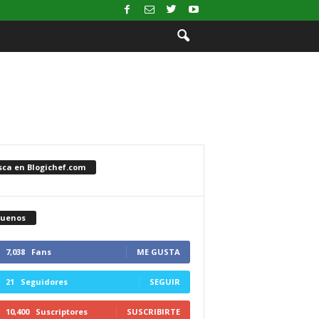
sca en Blogichef.com
guenos
7,038
Fans
ME GUSTA
21
Seguidores
SEGUIR
10,400
Suscriptores
SUSCRIBIRTE