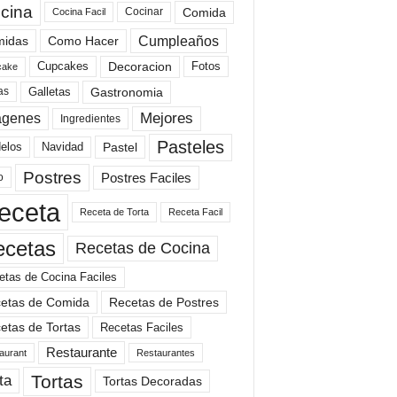
cina
Comida
Cocinar
Cocina Facil
Cumpleaños
idas
Como Hacer
Cupcakes
Fotos
Decoracion
cake
Gastronomia
as
Galletas
Mejores
agenes
Ingredientes
Pasteles
elos
Navidad
Pastel
Postres
Postres Faciles
o
eceta
Receta de Torta
Receta Facil
ecetas
Recetas de Cocina
etas de Cocina Faciles
etas de Comida
Recetas de Postres
etas de Tortas
Recetas Faciles
Restaurante
aurant
Restaurantes
Tortas
ta
Tortas Decoradas