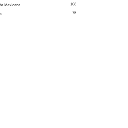
108
da Mexicana
75
es