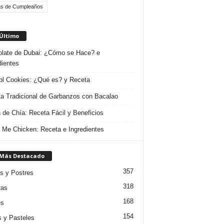
as de Cumpleaños
 Último
late de Dubai: ¿Cómo se Hace? e
dientes
l Cookies: ¿Qué es? y Receta
a Tradicional de Garbanzos con Bacalao
 de Chía: Receta Fácil y Beneficios
 Me Chicken: Receta e Ingredientes
 Más Destacado
357
s y Postres
318
tas
168
es
154
s y Pasteles