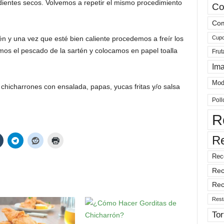
edientes secos. Volvemos a repetir el mismo procedimiento
Co
Com
Cup
 y una vez que esté bien caliente procedemos a freír los
os el pescado de la sartén y colocamos en papel toalla
Frut
Im
Mod
hicharrones con ensalada, papas, yucas fritas y/o salsa
Poll
R
R
Rec
Rec
Rec
Rest
Tor