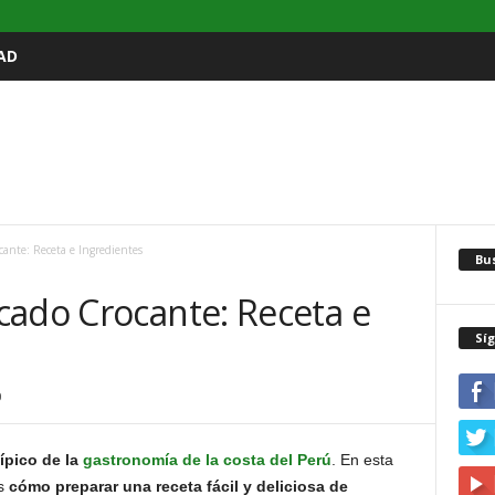
AD
ante: Receta e Ingredientes
Bu
cado Crocante: Receta e
Sí
0
ípico de la
gastronomía de la costa del Perú
. En esta
os
cómo preparar una receta fácil y deliciosa de