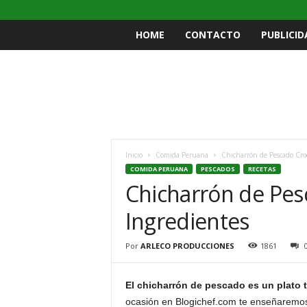
HOME
CONTACTO
PUBLICID
Inicio
Comida Peruana
Chicharrón de Pescado Croc
COMIDA PERUANA
PESCADOS
RECETAS
Chicharrón de Pes
Ingredientes
Por
ARLECO PRODUCCIONES
1861
El chicharrón de pescado es un plato t
ocasión en Blogichef.com te enseñarem