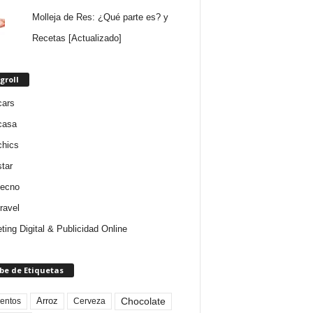
Molleja de Res: ¿Qué parte es? y
Recetas [Actualizado]
groll
cars
casa
chics
star
tecno
ravel
ting Digital & Publicidad Online
be de Etiquetas
Arroz
entos
Chocolate
Cerveza