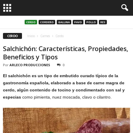
CERDO
CORDERO
GALLINA
PAVO
POLLO
RES
CERDO
Inicio
Carnes
Cerdo
Salchichón: Características, Propiedades,
Beneficios y Tipos
Por
ARLECO PRODUCCIONES
0
El salchichón es un tipo de embutido curado típico de la
gastronomía española, elaborado a base de carne magra de
cerdo, algún contenido de tocino y condimentado con sal y
especias
como pimienta, nuez moscada, clavo o cilantro.