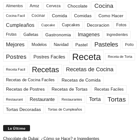
Cocina
Arroz
Alimentos
Chocolate
Cerveza
Comida
Comidas
Como Hacer
Cocinar
Cocina Facil
Cumpleaños
Cupcakes
Fotos
Decoracion
Cupcake
Imagenes
Gastronomia
Frutas
Galletas
Ingredientes
Pasteles
Mejores
Modelos
Navidad
Pastel
Pollo
Receta
Postres
Postres Faciles
Receta de Torta
Recetas
Recetas de Cocina
Receta Facil
Recetas de Comida
Recetas de Cocina Faciles
Recetas de Tortas
Recetas de Postres
Recetas Faciles
Tortas
Torta
Restaurante
Restaurant
Restaurantes
Tortas Decoradas
Tortas de Cumpleaños
Lo Último
Chocolate de Dubai: ¿Cómo se Hace? e Ingredientes