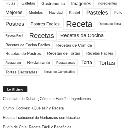
Imagenes
Gastronomia
Frutas
Galletas
Ingredientes
Pasteles
Mejores
Modelos
Navidad
Pastel
Pollo
Receta
Postres
Postres Faciles
Receta de Torta
Recetas
Recetas de Cocina
Receta Facil
Recetas de Comida
Recetas de Cocina Faciles
Recetas de Tortas
Recetas de Postres
Recetas Faciles
Tortas
Torta
Restaurante
Restaurant
Restaurantes
Tortas Decoradas
Tortas de Cumpleaños
Lo Último
Chocolate de Dubai: ¿Cómo se Hace? e Ingredientes
Crumbl Cookies: ¿Qué es? y Receta
Receta Tradicional de Garbanzos con Bacalao
Pudín de Chía: Receta Fácil y Beneficios