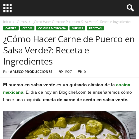
Inicio
Carnes
¿Cómo Hacer Carne de Puerco en Salsa Verde?: Receta e Ingredientes
CARNES
CERDO
COMIDA MEXICANA
GUISOS
RECETAS
¿Cómo Hacer Carne de Puerco en
Salsa Verde?: Receta e
Ingredientes
Por
ARLECO PRODUCCIONES
1927
0
El puerco en salsa verde es un guisado clásico de la
cocina
mexicana
.
El día de hoy en Blogichef.com te enseñaremos cómo
hacer una exquisita
receta de carne de cerdo en salsa verde.