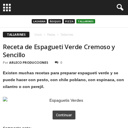
LASAGNA
ÑOQUIS
PIZZA
TALLARINES
TALLARINES
Inicio
Pastas
Tallarines
Receta de Espagueti Verde Cremoso y
Sencillo
Por
ARLECO PRODUCCIONES
0
Existen muchas recetas para preparar espagueti verde y se
puede hacer con pesto, con chile poblano, con espinaca, con
cilantro o con perejil.
Continuar