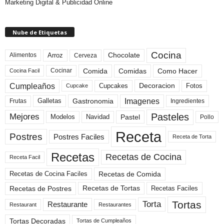
Marketing Digital & Publicidad Online
Nube de Etiquetas
Cocina
Arroz
Alimentos
Chocolate
Cerveza
Comida
Comidas
Como Hacer
Cocinar
Cocina Facil
Cumpleaños
Cupcakes
Fotos
Decoracion
Cupcake
Imagenes
Gastronomia
Frutas
Galletas
Ingredientes
Pasteles
Mejores
Modelos
Navidad
Pastel
Pollo
Receta
Postres
Postres Faciles
Receta de Torta
Recetas
Recetas de Cocina
Receta Facil
Recetas de Comida
Recetas de Cocina Faciles
Recetas de Tortas
Recetas de Postres
Recetas Faciles
Tortas
Torta
Restaurante
Restaurant
Restaurantes
Tortas Decoradas
Tortas de Cumpleaños