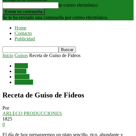
tu correo electrónico
Se te ha enviado una contraseña por correo electrónico.
Home
Contacto
Publicidad
Inicio
Guisos
Receta de Guiso de Fideos
Guisos
Pastas
Recetas
Tallarines
Receta de Guiso de Fideos
Por
ARLECO PRODUCCIONES
1825
0
El día de hoy prepararemos un plato sencillo, rico, abundante y