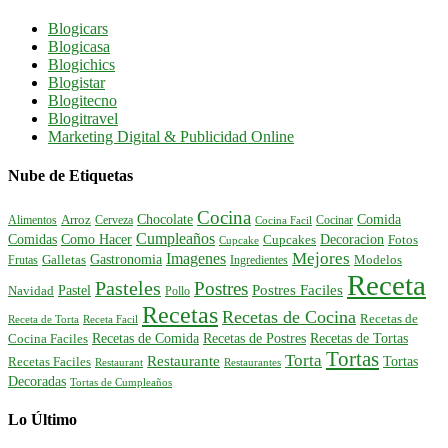
Blogicars
Blogicasa
Blogichics
Blogistar
Blogitecno
Blogitravel
Marketing Digital & Publicidad Online
Nube de Etiquetas
Cocina
Comida
Chocolate
Alimentos
Arroz
Cerveza
Cocinar
Cocina Facil
Cumpleaños
Comidas
Como Hacer
Decoracion
Cupcakes
Fotos
Cupcake
Mejores
Imagenes
Gastronomia
Frutas
Galletas
Ingredientes
Modelos
Receta
Pasteles
Postres
Postres Faciles
Pastel
Navidad
Pollo
Recetas
Recetas de Cocina
Recetas de
Receta de Torta
Receta Facil
Recetas de Comida
Recetas de Postres
Recetas de Tortas
Cocina Faciles
Tortas
Torta
Restaurante
Tortas
Recetas Faciles
Restaurant
Restaurantes
Decoradas
Tortas de Cumpleaños
Lo Último