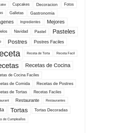
Cupcakes
Fotos
Decoracion
cake
Gastronomia
as
Galletas
Mejores
agenes
Ingredientes
Pasteles
elos
Navidad
Pastel
Postres
Postres Faciles
o
eceta
Receta de Torta
Receta Facil
ecetas
Recetas de Cocina
etas de Cocina Faciles
etas de Comida
Recetas de Postres
etas de Tortas
Recetas Faciles
Restaurante
aurant
Restaurantes
Tortas
ta
Tortas Decoradas
as de Cumpleaños