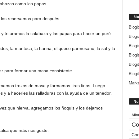
labazas como las papas.
Blo
y los reservamos para después.
Blogi
y trituramos la calabaza y las papas para hacer un puré.
Blogi
Blogi
s, la manteca, la harina, el queso parmesano, la sal y la
Blogi
Blogi
ar para formar una masa consistente.
Blogit
Marke
tomamos trozos de masa y formamos tiras finas. Luego
 y a hacerles las ralladuras con la ayuda de un tenedor.
Nu
ez que hierva, agregamos los ñoquis y los dejamos
Alim
Co
salsa que más nos guste.
Com