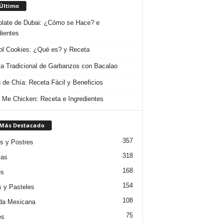
 Último
late de Dubai: ¿Cómo se Hace? e
dientes
l Cookies: ¿Qué es? y Receta
a Tradicional de Garbanzos con Bacalao
 de Chía: Receta Fácil y Beneficios
 Me Chicken: Receta e Ingredientes
 Más Destacado
357
s y Postres
318
tas
168
es
154
s y Pasteles
108
da Mexicana
75
es