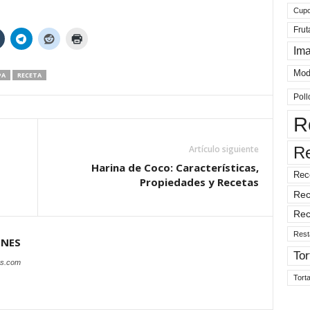
Cup
Frut
Im
Mod
PA
RECETA
Poll
R
R
Artículo siguiente
Harina de Coco: Características,
Rec
Propiedades y Recetas
Rec
Rec
Rest
ONES
Tor
es.com
Tort