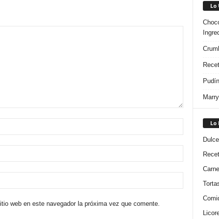
Lo
Choco
Ingre
Crumb
Recet
Pudín
Marry
Lo
Dulce
Rece
Carn
Torta
Comi
sitio web en este navegador la próxima vez que comente.
Licor