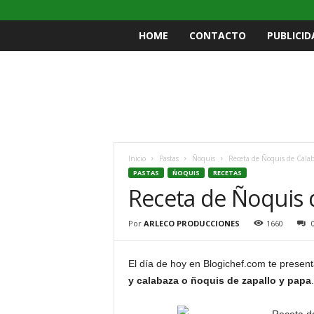
HOME
CONTACTO
PUBLICID
Inicio
Pastas
Ñoquis
Receta de Ñoquis de Cala
PASTAS
ÑOQUIS
RECETAS
Receta de Ñoquis 
Por
ARLECO PRODUCCIONES
1660
El día de hoy en Blogichef.com te prese
y calabaza o ñoquis de zapallo y papa
.