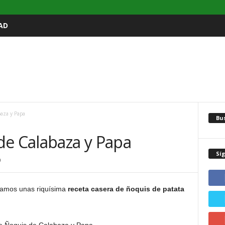
AD
baza y Papa
Bu
de Calabaza y Papa
Sí
0
ntamos unas riquísima
receta casera de ñoquis de patata