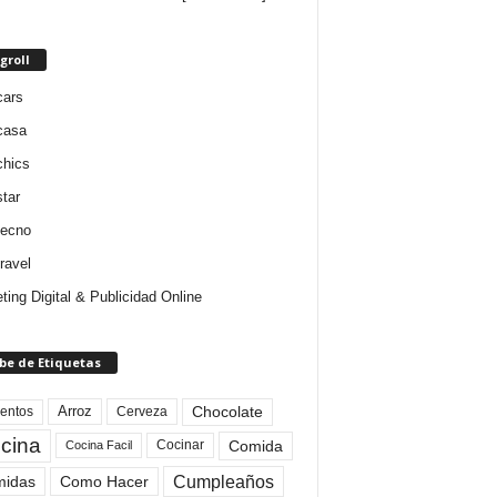
groll
cars
casa
chics
star
tecno
ravel
ting Digital & Publicidad Online
be de Etiquetas
Arroz
entos
Chocolate
Cerveza
cina
Comida
Cocinar
Cocina Facil
Cumpleaños
idas
Como Hacer