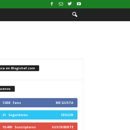
sca en Blogichef.com
guenos
7,038
Fans
ME GUSTA
21
Seguidores
SEGUIR
10,400
Suscriptores
SUSCRIBIRTE