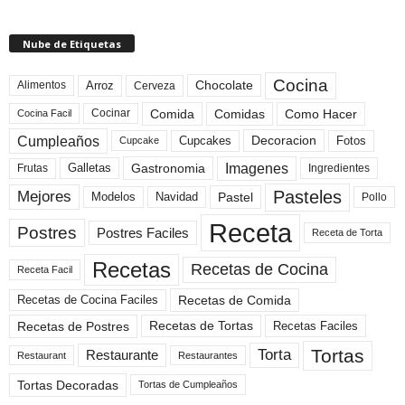
Nube de Etiquetas
Cocina
Arroz
Alimentos
Chocolate
Cerveza
Comida
Comidas
Como Hacer
Cocinar
Cocina Facil
Cumpleaños
Cupcakes
Fotos
Decoracion
Cupcake
Imagenes
Gastronomia
Frutas
Galletas
Ingredientes
Pasteles
Mejores
Modelos
Navidad
Pastel
Pollo
Receta
Postres
Postres Faciles
Receta de Torta
Recetas
Recetas de Cocina
Receta Facil
Recetas de Comida
Recetas de Cocina Faciles
Recetas de Tortas
Recetas de Postres
Recetas Faciles
Tortas
Torta
Restaurante
Restaurant
Restaurantes
Tortas Decoradas
Tortas de Cumpleaños