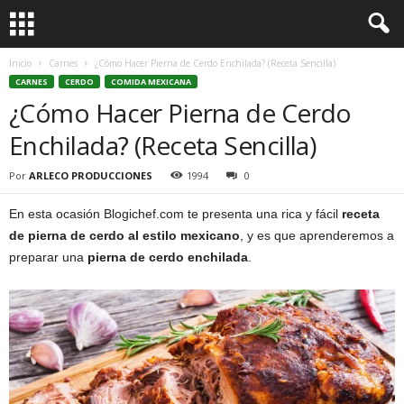
Inicio
Carnes
¿Cómo Hacer Pierna de Cerdo Enchilada? (Receta Sencilla)
CARNES
CERDO
COMIDA MEXICANA
¿Cómo Hacer Pierna de Cerdo
Enchilada? (Receta Sencilla)
Por
ARLECO PRODUCCIONES
1994
0
En esta ocasión Blogichef.com te presenta una rica y fácil
receta
de pierna de cerdo al estilo mexicano
, y es que aprenderemos a
preparar una
pierna de cerdo enchilada
.