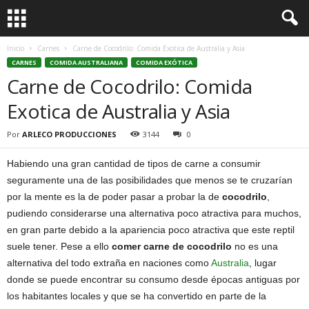
Inicio
Carnes
Carne de Cocodrilo: Comida Exotica de Australia y Asia
CARNES
COMIDA AUSTRALIANA
COMIDA EXÓTICA
Carne de Cocodrilo: Comida
Exotica de Australia y Asia
Por
ARLECO PRODUCCIONES
3144
0
Habiendo una gran cantidad de tipos de carne a consumir
seguramente una de las posibilidades que menos se te cruzarían
por la mente es la de poder pasar a probar la de
cocodrilo
,
pudiendo considerarse una alternativa poco atractiva para muchos,
en gran parte debido a la apariencia poco atractiva que este reptil
suele tener. Pese a ello
comer carne de cocodrilo
no es una
alternativa del todo extraña en naciones como
Australia
, lugar
donde se puede encontrar su consumo desde épocas antiguas por
los habitantes locales y que se ha convertido en parte de la