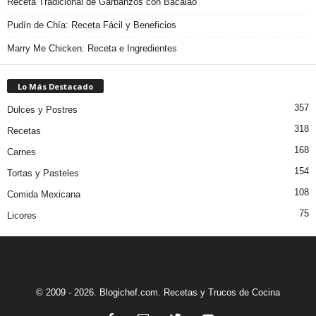
Receta Tradicional de Garbanzos con Bacalao
Pudín de Chía: Receta Fácil y Beneficios
Marry Me Chicken: Receta e Ingredientes
Lo Más Destacado
357
Dulces y Postres
318
Recetas
168
Carnes
154
Tortas y Pasteles
108
Comida Mexicana
75
Licores
© 2009 - 2026. Blogichef.com. Recetas y Trucos de Cocina