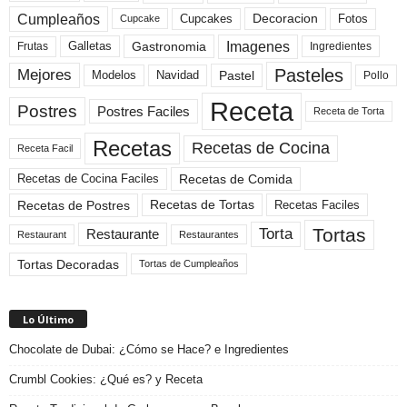
Cumpleaños
Cupcakes
Fotos
Decoracion
Cupcake
Imagenes
Gastronomia
Frutas
Galletas
Ingredientes
Pasteles
Mejores
Modelos
Navidad
Pastel
Pollo
Receta
Postres
Postres Faciles
Receta de Torta
Recetas
Recetas de Cocina
Receta Facil
Recetas de Comida
Recetas de Cocina Faciles
Recetas de Tortas
Recetas de Postres
Recetas Faciles
Tortas
Torta
Restaurante
Restaurant
Restaurantes
Tortas Decoradas
Tortas de Cumpleaños
Lo Último
Chocolate de Dubai: ¿Cómo se Hace? e Ingredientes
Crumbl Cookies: ¿Qué es? y Receta