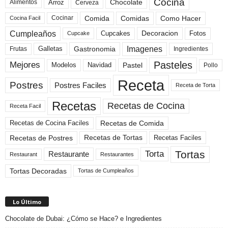
Cocina
Arroz
Alimentos
Chocolate
Cerveza
Comida
Comidas
Como Hacer
Cocinar
Cocina Facil
Cumpleaños
Cupcakes
Fotos
Decoracion
Cupcake
Imagenes
Gastronomia
Frutas
Galletas
Ingredientes
Pasteles
Mejores
Modelos
Navidad
Pastel
Pollo
Receta
Postres
Postres Faciles
Receta de Torta
Recetas
Recetas de Cocina
Receta Facil
Recetas de Comida
Recetas de Cocina Faciles
Recetas de Tortas
Recetas de Postres
Recetas Faciles
Tortas
Torta
Restaurante
Restaurant
Restaurantes
Tortas Decoradas
Tortas de Cumpleaños
Lo Último
Chocolate de Dubai: ¿Cómo se Hace? e Ingredientes