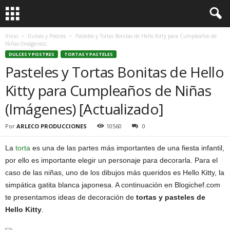
Inicio
Dulces y Postres
Pasteles y Tortas Bonitas de Hello Kitty para Cumpleaños de
Niñas (Imágenes)...
DULCES Y POSTRES
TORTAS Y PASTELES
Pasteles y Tortas Bonitas de Hello
Kitty para Cumpleaños de Niñas
(Imágenes) [Actualizado]
Por
ARLECO PRODUCCIONES
10560
0
La
torta
es una de las partes más importantes de una fiesta infantil,
por ello es importante elegir un personaje para decorarla. Para el
caso de las niñas, uno de los dibujos más queridos es Hello Kitty, la
simpática gatita blanca japonesa. A continuación en Blogichef.com
te presentamos ideas de decoración de
tortas y pasteles de
Hello Kitty
.