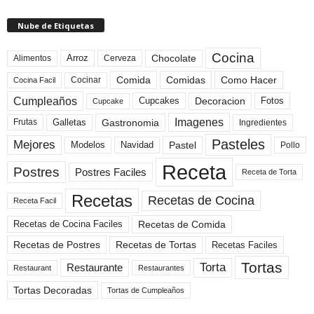
Nube de Etiquetas
Cocina
Arroz
Alimentos
Chocolate
Cerveza
Comida
Comidas
Como Hacer
Cocinar
Cocina Facil
Cumpleaños
Cupcakes
Fotos
Decoracion
Cupcake
Imagenes
Gastronomia
Frutas
Galletas
Ingredientes
Pasteles
Mejores
Modelos
Navidad
Pastel
Pollo
Receta
Postres
Postres Faciles
Receta de Torta
Recetas
Recetas de Cocina
Receta Facil
Recetas de Comida
Recetas de Cocina Faciles
Recetas de Tortas
Recetas de Postres
Recetas Faciles
Tortas
Torta
Restaurante
Restaurant
Restaurantes
Tortas Decoradas
Tortas de Cumpleaños