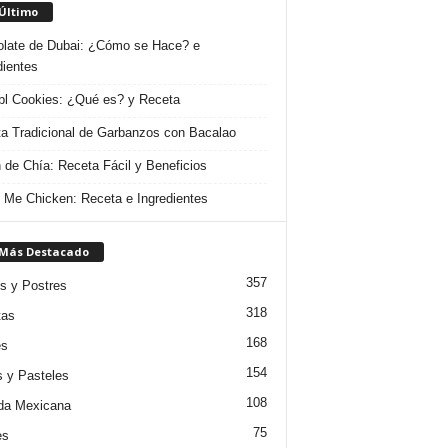
 Último
late de Dubai: ¿Cómo se Hace? e
dientes
l Cookies: ¿Qué es? y Receta
a Tradicional de Garbanzos con Bacalao
 de Chía: Receta Fácil y Beneficios
 Me Chicken: Receta e Ingredientes
 Más Destacado
357
s y Postres
318
tas
168
es
154
s y Pasteles
108
da Mexicana
75
es