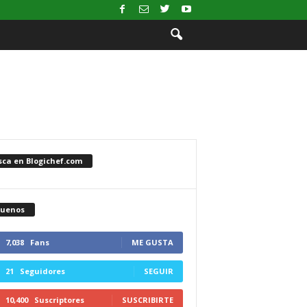
sca en Blogichef.com
guenos
7,038
Fans
ME GUSTA
21
Seguidores
SEGUIR
10,400
Suscriptores
SUSCRIBIRTE