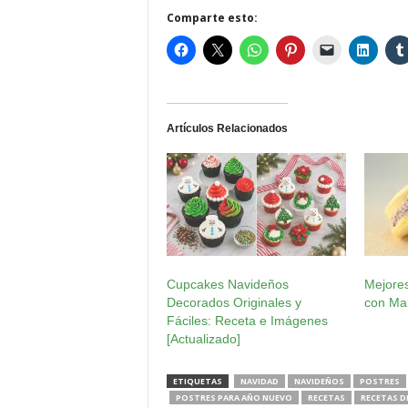
Comparte esto:
Artículos Relacionados
Cupcakes Navideños
Mejore
Decorados Originales y
con Ma
Fáciles: Receta e Imágenes
[Actualizado]
ETIQUETAS
NAVIDAD
NAVIDEÑOS
POSTRES
POSTRES PARA AÑO NUEVO
RECETAS
RECETAS D