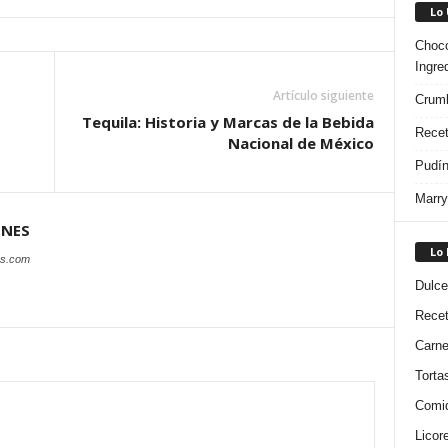
Lo
Choco
Ingre
Artículo siguiente
Crumb
Tequila: Historia y Marcas de la Bebida
Recet
Nacional de México
Pudín
Marry
ONES
Lo
es.com
Dulce
Rece
Carn
Torta
Comi
Licor