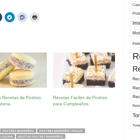
Cup
Frut
Im
Mod
Poll
R
R
Rec
Rec
Rec
s Recetas de Postres
Recetas Fáciles de Postres
izena
para Cumpleaños
Rest
Tor
Tort
POSTRES NAVIDEÑOS
POSTRES NAVIDEÑOS FACILES
E COCINA
RECETAS POSTRES NAVIDEÑOS