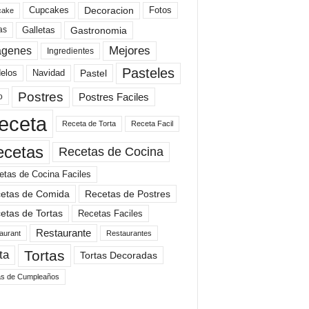
Cupcakes
Fotos
Decoracion
cake
Gastronomia
as
Galletas
Mejores
agenes
Ingredientes
Pasteles
elos
Navidad
Pastel
Postres
Postres Faciles
o
eceta
Receta de Torta
Receta Facil
ecetas
Recetas de Cocina
etas de Cocina Faciles
etas de Comida
Recetas de Postres
etas de Tortas
Recetas Faciles
Restaurante
aurant
Restaurantes
Tortas
ta
Tortas Decoradas
as de Cumpleaños