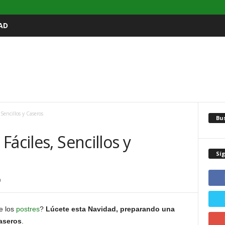
AD
 Sencillos y Caseros
Bu
áciles, Sencillos y
Sí
0
e los
postres
?
Lúcete esta Navidad, preparando una
caseros
.