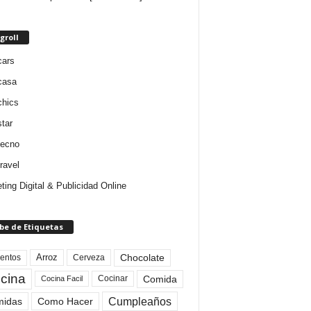
groll
cars
casa
chics
star
tecno
ravel
ting Digital & Publicidad Online
be de Etiquetas
Arroz
entos
Chocolate
Cerveza
cina
Comida
Cocinar
Cocina Facil
Cumpleaños
idas
Como Hacer