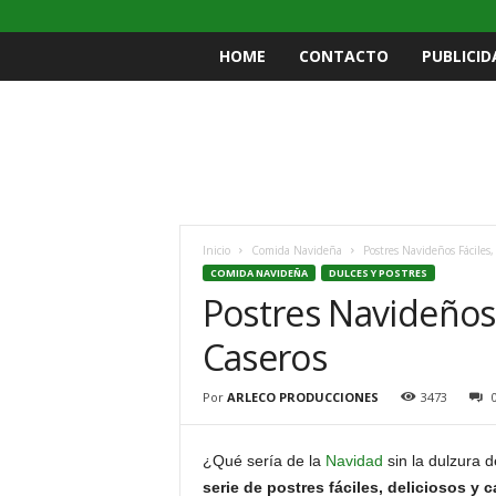
HOME
CONTACTO
PUBLICID
Inicio
Comida Navideña
Postres Navideños Fáciles,
COMIDA NAVIDEÑA
DULCES Y POSTRES
Postres Navideños F
Caseros
Por
ARLECO PRODUCCIONES
3473
¿Qué sería de la
Navidad
sin la dulzura d
serie de postres fáciles, deliciosos y 