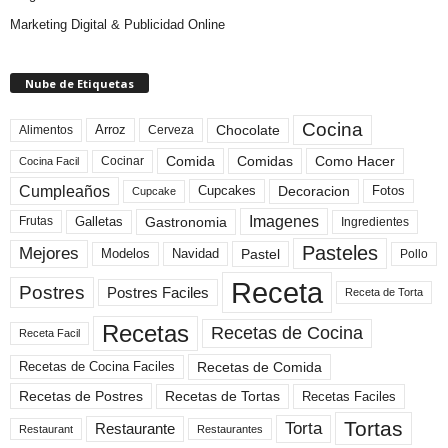
Marketing Digital & Publicidad Online
Nube de Etiquetas
Cocina
Arroz
Alimentos
Chocolate
Cerveza
Comida
Comidas
Como Hacer
Cocinar
Cocina Facil
Cumpleaños
Cupcakes
Fotos
Decoracion
Cupcake
Imagenes
Gastronomia
Frutas
Galletas
Ingredientes
Pasteles
Mejores
Modelos
Navidad
Pastel
Pollo
Receta
Postres
Postres Faciles
Receta de Torta
Recetas
Recetas de Cocina
Receta Facil
Recetas de Comida
Recetas de Cocina Faciles
Recetas de Tortas
Recetas de Postres
Recetas Faciles
Tortas
Torta
Restaurante
Restaurant
Restaurantes