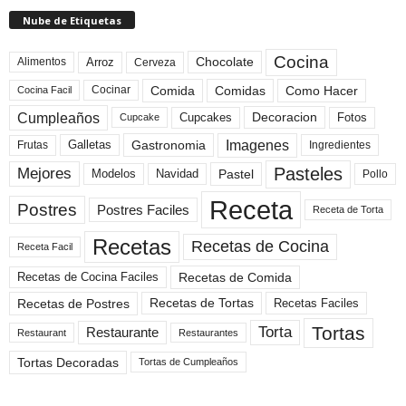
Nube de Etiquetas
Cocina
Arroz
Alimentos
Chocolate
Cerveza
Comida
Comidas
Como Hacer
Cocinar
Cocina Facil
Cumpleaños
Cupcakes
Fotos
Decoracion
Cupcake
Imagenes
Gastronomia
Frutas
Galletas
Ingredientes
Pasteles
Mejores
Modelos
Navidad
Pastel
Pollo
Receta
Postres
Postres Faciles
Receta de Torta
Recetas
Recetas de Cocina
Receta Facil
Recetas de Comida
Recetas de Cocina Faciles
Recetas de Tortas
Recetas de Postres
Recetas Faciles
Tortas
Torta
Restaurante
Restaurant
Restaurantes
Tortas Decoradas
Tortas de Cumpleaños