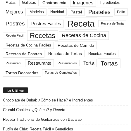
Imagenes
Gastronomia
Frutas
Galletas
Ingredientes
Pasteles
Mejores
Modelos
Navidad
Pastel
Pollo
Receta
Postres
Postres Faciles
Receta de Torta
Recetas
Recetas de Cocina
Receta Facil
Recetas de Comida
Recetas de Cocina Faciles
Recetas de Tortas
Recetas de Postres
Recetas Faciles
Tortas
Torta
Restaurante
Restaurant
Restaurantes
Tortas Decoradas
Tortas de Cumpleaños
Lo Último
Chocolate de Dubai: ¿Cómo se Hace? e Ingredientes
Crumbl Cookies: ¿Qué es? y Receta
Receta Tradicional de Garbanzos con Bacalao
Pudín de Chía: Receta Fácil y Beneficios