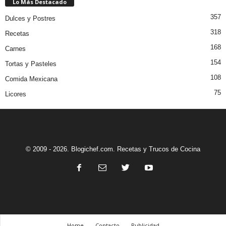
Lo Más Destacado
357
Dulces y Postres
318
Recetas
168
Carnes
154
Tortas y Pasteles
108
Comida Mexicana
75
Licores
© 2009 - 2026. Blogichef.com. Recetas y Trucos de Cocina
Home
Contacto
Publicidad