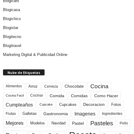
Blogicars
Blogicasa
Blogichics
Blogistar
Blogitecno
Blogitravel
Marketing Digital & Publicidad Online
Nube de Etiquetas
Cocina
Arroz
Alimentos
Chocolate
Cerveza
Comida
Comidas
Como Hacer
Cocinar
Cocina Facil
Cumpleaños
Cupcakes
Fotos
Decoracion
Cupcake
Imagenes
Gastronomia
Frutas
Galletas
Ingredientes
Pasteles
Mejores
Modelos
Navidad
Pastel
Pollo