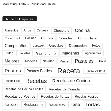
Marketing Digital & Publicidad Online
Nube de Etiquetas
Cocina
Arroz
Alimentos
Chocolate
Cerveza
Comida
Comidas
Como Hacer
Cocinar
Cocina Facil
Cumpleaños
Cupcakes
Fotos
Decoracion
Cupcake
Imagenes
Gastronomia
Frutas
Galletas
Ingredientes
Pasteles
Mejores
Modelos
Navidad
Pastel
Pollo
Receta
Postres
Postres Faciles
Receta de Torta
Recetas
Recetas de Cocina
Receta Facil
Recetas de Comida
Recetas de Cocina Faciles
Recetas de Tortas
Recetas de Postres
Recetas Faciles
Tortas
Torta
Restaurante
Restaurant
Restaurantes