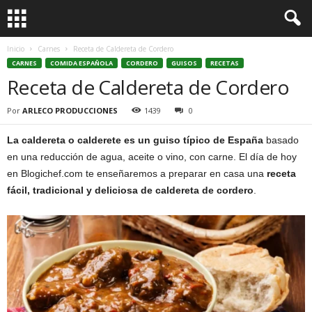
Inicio
Carnes
Receta de Caldereta de Cordero
CARNES
COMIDA ESPAÑOLA
CORDERO
GUISOS
RECETAS
Receta de Caldereta de Cordero
Por
ARLECO PRODUCCIONES
1439
0
La caldereta o calderete es un guiso típico de España
basado
en una reducción de agua, aceite o vino, con carne. El día de hoy
en Blogichef.com te enseñaremos a preparar en casa una
receta
fácil, tradicional y deliciosa de caldereta de cordero
.