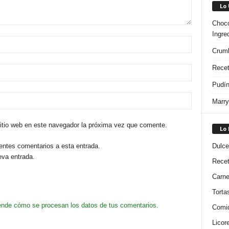
Lo
Choco
Ingre
Crumb
Recet
Pudín
Marry
sitio web en este navegador la próxima vez que comente.
Lo
ientes comentarios a esta entrada.
Dulce
eva entrada.
Rece
Carn
Torta
nde cómo se procesan los datos de tus comentarios.
Comi
Licor