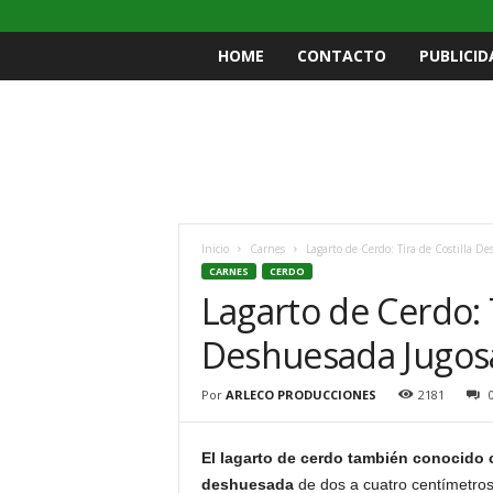
HOME
CONTACTO
PUBLICID
Inicio
Carnes
Lagarto de Cerdo: Tira de Costilla D
CARNES
CERDO
Lagarto de Cerdo: T
Deshuesada Jugos
Por
ARLECO PRODUCCIONES
2181
El lagarto de cerdo también conocido 
deshuesada
de dos a cuatro centímetro