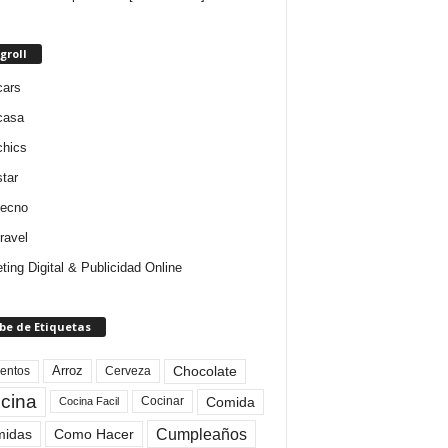
groll
cars
casa
chics
star
tecno
ravel
ting Digital & Publicidad Online
be de Etiquetas
Arroz
entos
Chocolate
Cerveza
cina
Comida
Cocinar
Cocina Facil
Cumpleaños
idas
Como Hacer