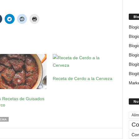
Blo
Blogi
Blogi
Blogi
Blogi
Blogi
Blogit
Receta de Cerdo a la Cerveza
Marke
s Recetas de Guisados
Nu
rco
Alim
CINA
Co
Com