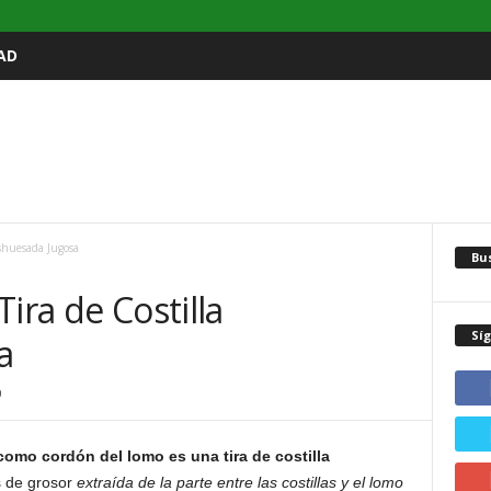
AD
eshuesada Jugosa
Bu
ira de Costilla
Sí
a
0
como cordón del lomo es una tira de costilla
s de grosor
extraída de la parte entre las costillas y el lomo