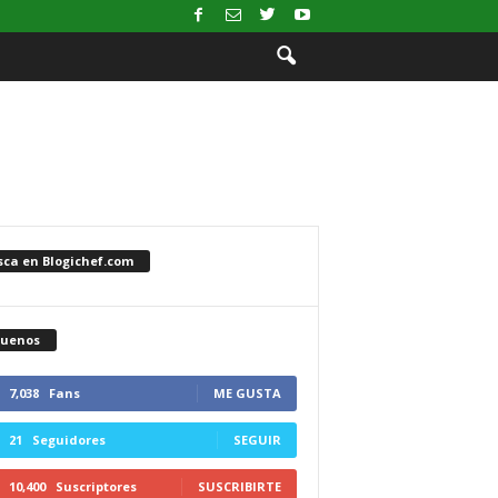
sca en Blogichef.com
guenos
7,038
Fans
ME GUSTA
21
Seguidores
SEGUIR
10,400
Suscriptores
SUSCRIBIRTE