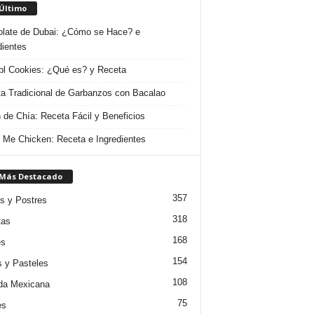
 Último
late de Dubai: ¿Cómo se Hace? e
dientes
l Cookies: ¿Qué es? y Receta
a Tradicional de Garbanzos con Bacalao
 de Chía: Receta Fácil y Beneficios
 Me Chicken: Receta e Ingredientes
 Más Destacado
357
s y Postres
318
tas
168
es
154
s y Pasteles
108
da Mexicana
75
es