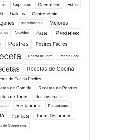
Cupcakes
Fotos
Decoracion
cake
Gastronomia
as
Galletas
Mejores
agenes
Ingredientes
Pasteles
elos
Navidad
Pastel
Postres
Postres Faciles
o
eceta
Receta de Torta
Receta Facil
ecetas
Recetas de Cocina
etas de Cocina Faciles
etas de Comida
Recetas de Postres
etas de Tortas
Recetas Faciles
Restaurante
aurant
Restaurantes
Tortas
ta
Tortas Decoradas
as de Cumpleaños