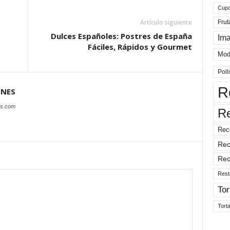
Cup
Artículo siguiente
Frut
Dulces Españoles: Postres de España
Im
Fáciles, Rápidos y Gourmet
Mod
Poll
R
ONES
es.com
R
Rec
Rec
Rec
Rest
Tor
Tort