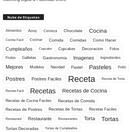
Nube de Etiquetas
Cocina
Arroz
Alimentos
Chocolate
Cerveza
Comida
Comidas
Como Hacer
Cocinar
Cocina Facil
Cumpleaños
Cupcakes
Fotos
Decoracion
Cupcake
Imagenes
Gastronomia
Frutas
Galletas
Ingredientes
Pasteles
Mejores
Modelos
Navidad
Pastel
Pollo
Receta
Postres
Postres Faciles
Receta de Torta
Recetas
Recetas de Cocina
Receta Facil
Recetas de Comida
Recetas de Cocina Faciles
Recetas de Tortas
Recetas de Postres
Recetas Faciles
Tortas
Torta
Restaurante
Restaurant
Restaurantes
Tortas Decoradas
Tortas de Cumpleaños