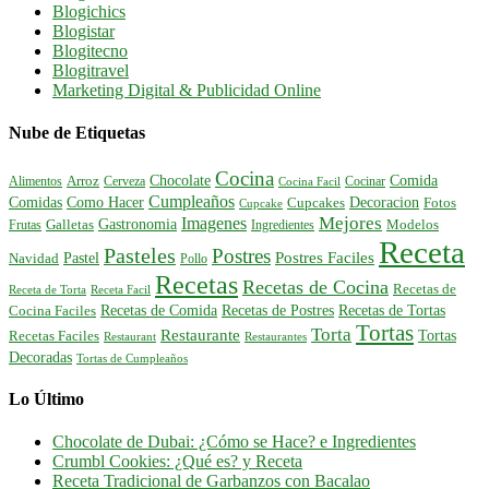
Blogichics
Blogistar
Blogitecno
Blogitravel
Marketing Digital & Publicidad Online
Nube de Etiquetas
Cocina
Comida
Chocolate
Alimentos
Arroz
Cerveza
Cocinar
Cocina Facil
Cumpleaños
Comidas
Como Hacer
Decoracion
Cupcakes
Fotos
Cupcake
Mejores
Imagenes
Gastronomia
Frutas
Galletas
Ingredientes
Modelos
Receta
Pasteles
Postres
Postres Faciles
Pastel
Navidad
Pollo
Recetas
Recetas de Cocina
Recetas de
Receta de Torta
Receta Facil
Recetas de Comida
Recetas de Postres
Recetas de Tortas
Cocina Faciles
Tortas
Torta
Restaurante
Tortas
Recetas Faciles
Restaurant
Restaurantes
Decoradas
Tortas de Cumpleaños
Lo Último
Chocolate de Dubai: ¿Cómo se Hace? e Ingredientes
Crumbl Cookies: ¿Qué es? y Receta
Receta Tradicional de Garbanzos con Bacalao