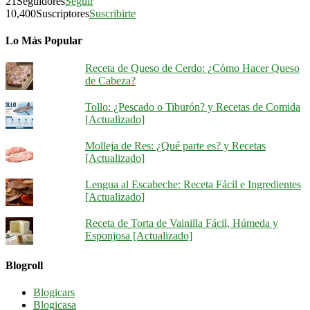
21
Seguidores
Seguir
10,400
Suscriptores
Suscribirte
Lo Más Popular
Receta de Queso de Cerdo: ¿Cómo Hacer Queso
de Cabeza?
Tollo: ¿Pescado o Tiburón? y Recetas de Comida
[Actualizado]
Molleja de Res: ¿Qué parte es? y Recetas
[Actualizado]
Lengua al Escabeche: Receta Fácil e Ingredientes
[Actualizado]
Receta de Torta de Vainilla Fácil, Húmeda y
Esponjosa [Actualizado]
Blogroll
Blogicars
Blogicasa