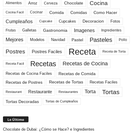
Cocina
Arroz
Alimentos
Chocolate
Cerveza
Comida
Comidas
Como Hacer
Cocinar
Cocina Facil
Cumpleaños
Cupcakes
Fotos
Decoracion
Cupcake
Imagenes
Gastronomia
Frutas
Galletas
Ingredientes
Pasteles
Mejores
Modelos
Navidad
Pastel
Pollo
Receta
Postres
Postres Faciles
Receta de Torta
Recetas
Recetas de Cocina
Receta Facil
Recetas de Comida
Recetas de Cocina Faciles
Recetas de Tortas
Recetas de Postres
Recetas Faciles
Tortas
Torta
Restaurante
Restaurant
Restaurantes
Tortas Decoradas
Tortas de Cumpleaños
Lo Último
Chocolate de Dubai: ¿Cómo se Hace? e Ingredientes