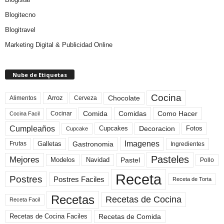
Blogitecno
Blogitravel
Marketing Digital & Publicidad Online
Nube de Etiquetas
Cocina
Arroz
Alimentos
Chocolate
Cerveza
Comida
Comidas
Como Hacer
Cocinar
Cocina Facil
Cumpleaños
Cupcakes
Fotos
Decoracion
Cupcake
Imagenes
Gastronomia
Frutas
Galletas
Ingredientes
Pasteles
Mejores
Modelos
Navidad
Pastel
Pollo
Receta
Postres
Postres Faciles
Receta de Torta
Recetas
Recetas de Cocina
Receta Facil
Recetas de Comida
Recetas de Cocina Faciles