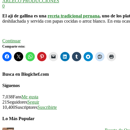
ARLECO PRODUCCIONES
0
El ají de gallina es una
receta tradicional peruana
, uno de los pl
deshilachada y servida con papas cocidas o arroz blanco. En esta oca
Continuar
Comparte esto:
Busca en Blogichef.com
Síguenos
7,038
Fans
Me gusta
21
Seguidores
Seguir
10,400
Suscriptores
Suscribirte
Lo Más Popular