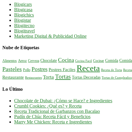
Blogicars
Blogicasa
Blogichics
Blogistar
Blogitecno
Blogitravel
Marketing Digital & Publicidad Online
Nube de Etiquetas
Cocina
Comida
Comida
Chocolate
Alimentos
Arroz
Cerveza
Cocinar
Cocina Facil
Receta
Pasteles
Postres
Postres Faciles
Pollo
Receta de Torta
Receta
Tortas
Torta
Restaurante
Tortas Decoradas
Tortas de Cumpleaños
Restaurantes
Lo Último
Chocolate de Dubai: ¿Cómo se Hace? e Ingredientes
Crumbl Cookies: ¿Qué es? y Receta
Receta Tradicional de Garbanzos con Bacalao
Pudín de Chía: Receta Fácil y Beneficios
Marry Me Chicken: Receta e Ingredientes