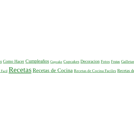
Cumpleaños
s
Como Hacer
Decoracion
Cupcakes
Fotos
Frutas
Galleta
Cupcake
Recetas
Recetas de Cocina
Recetas 
Recetas de Cocina Faciles
 Facil