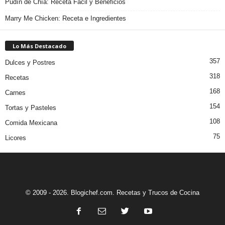
Pudín de Chía: Receta Fácil y Beneficios
Marry Me Chicken: Receta e Ingredientes
Lo Más Destacado
357
Dulces y Postres
318
Recetas
168
Carnes
154
Tortas y Pasteles
108
Comida Mexicana
75
Licores
© 2009 - 2026. Blogichef.com. Recetas y Trucos de Cocina