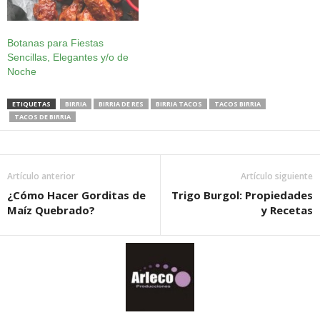
Botanas para Fiestas
Sencillas, Elegantes y/o de
Noche
ETIQUETAS
BIRRIA
BIRRIA DE RES
BIRRIA TACOS
TACOS BIRRIA
TACOS DE BIRRIA
Artículo anterior
Artículo siguiente
¿Cómo Hacer Gorditas de
Trigo Burgol: Propiedades
Maíz Quebrado?
y Recetas