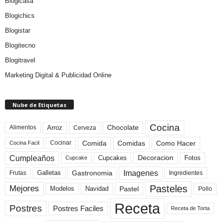
Blogicasa
Blogichics
Blogistar
Blogitecno
Blogitravel
Marketing Digital & Publicidad Online
Nube de Etiquetas
Cocina
Arroz
Alimentos
Chocolate
Cerveza
Comida
Comidas
Como Hacer
Cocinar
Cocina Facil
Cumpleaños
Cupcakes
Fotos
Decoracion
Cupcake
Imagenes
Gastronomia
Frutas
Galletas
Ingredientes
Pasteles
Mejores
Modelos
Navidad
Pastel
Pollo
Receta
Postres
Postres Faciles
Receta de Torta