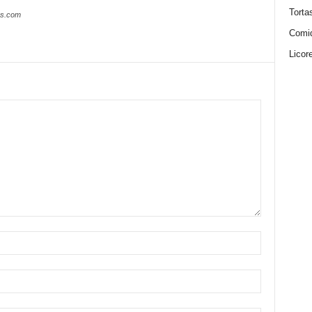
Torta
es.com
Comi
Licor