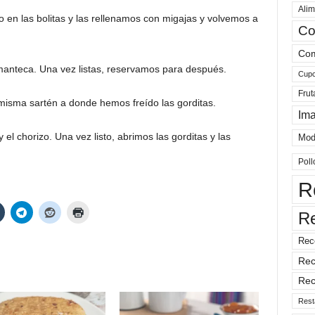
Alim
en las bolitas y las rellenamos con migajas y volvemos a
Co
Com
n manteca. Una vez listas, reservamos para después.
Cup
Frut
la misma sartén a donde hemos freído las gorditas.
Im
l chorizo. Una vez listo, abrimos las gorditas y las
Mod
Poll
R
R
Rec
Rec
Rec
Rest