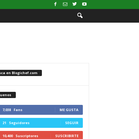
sca en Blogichef.com
guenos
7,038
Fans
ME GUSTA
21
Seguidores
SEGUIR
10,400
Suscriptores
SUSCRIBIRTE