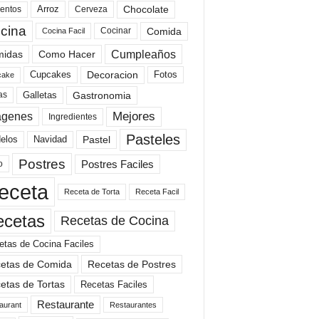
Arroz
entos
Chocolate
Cerveza
cina
Comida
Cocinar
Cocina Facil
Cumpleaños
idas
Como Hacer
Cupcakes
Fotos
Decoracion
cake
Gastronomia
as
Galletas
Mejores
agenes
Ingredientes
Pasteles
elos
Navidad
Pastel
Postres
Postres Faciles
o
eceta
Receta de Torta
Receta Facil
ecetas
Recetas de Cocina
etas de Cocina Faciles
etas de Comida
Recetas de Postres
etas de Tortas
Recetas Faciles
Restaurante
aurant
Restaurantes