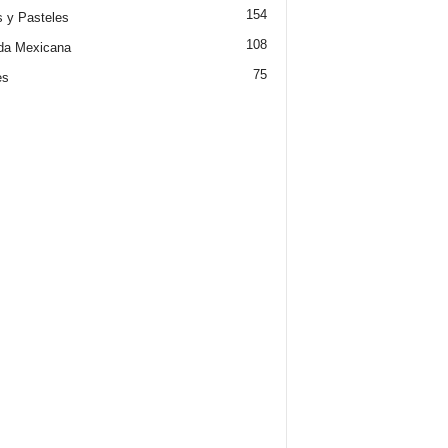
154
s y Pasteles
108
da Mexicana
75
es