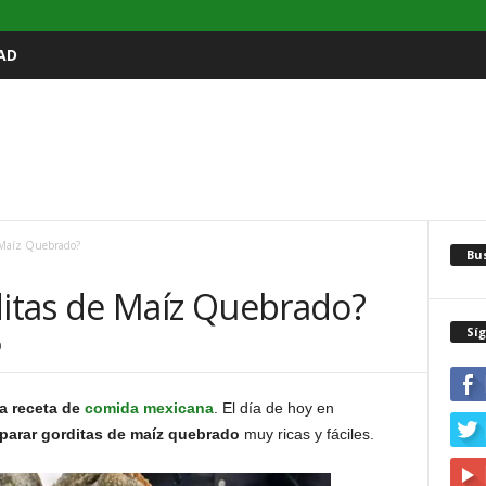
AD
 Maíz Quebrado?
Bu
itas de Maíz Quebrado?
Sí
0
a receta de
comida mexicana
. El día de hoy en
parar gorditas de maíz quebrado
muy ricas y fáciles.