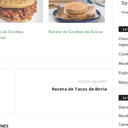
Tor
Tort
Lo
s de Gorditas
Receta de Gorditas de Azúcar
nas
Choco
Ingre
Crumb
Recet
Pudín
Artículo siguiente
Marry
e
Receta de Tacos de Birria
Lo
Dulce
Rece
Carn
ONES