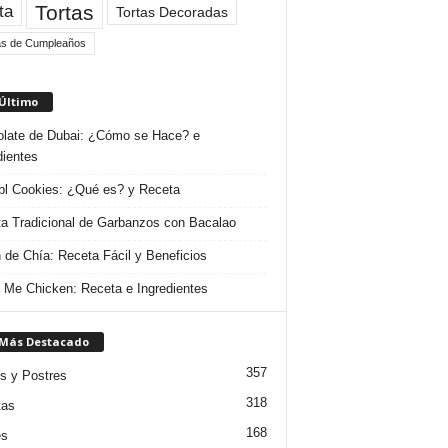
Tortas
ta
Tortas Decoradas
as de Cumpleaños
 Último
late de Dubai: ¿Cómo se Hace? e
dientes
l Cookies: ¿Qué es? y Receta
a Tradicional de Garbanzos con Bacalao
 de Chía: Receta Fácil y Beneficios
 Me Chicken: Receta e Ingredientes
 Más Destacado
357
s y Postres
318
tas
168
es