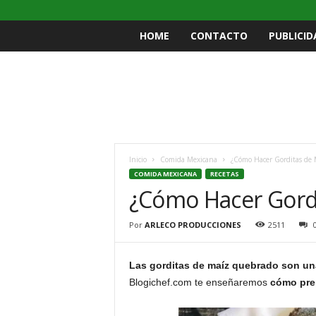
HOME
CONTACTO
PUBLICID
Inicio
Comida Mexicana
¿Cómo Hacer Gorditas de
COMIDA MEXICANA
RECETAS
¿Cómo Hacer Gord
Por
ARLECO PRODUCCIONES
2511
Las gorditas de maíz quebrado son un
Blogichef.com te enseñaremos
cómo pre