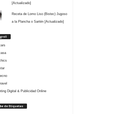
[Actualizado]
Receta de Lomo Liso (Bistec) Jugoso
a la Plancha o Sartén [Actualizado]
groll
cars
casa
chics
star
tecno
ravel
ting Digital & Publicidad Online
be de Etiquetas