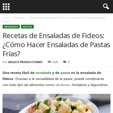
Inicio
Ensaladas
Recetas de Ensaladas de Fideos: ¿Cómo Hacer Ensaladas de Pastas
Frías?
ENSALADAS
PASTAS
Recetas de Ensaladas de Fideos:
¿Cómo Hacer Ensaladas de Pastas
Frías?
Por
ARLECO PRODUCCIONES
2220
0
Una receta fácil de
ensalada
y de
pasta
es la ensalada de
fideos
. Gracias a la versatilidad de la pasta,
puede combinarse
con todo tipo de alimentos como
verduras
, hortalizas y legumbres
.