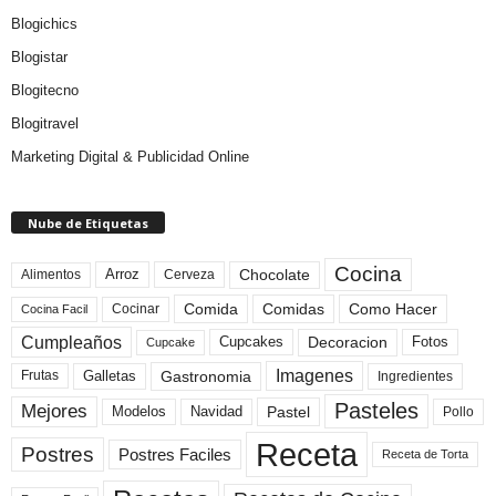
Blogichics
Blogistar
Blogitecno
Blogitravel
Marketing Digital & Publicidad Online
Nube de Etiquetas
Cocina
Arroz
Alimentos
Chocolate
Cerveza
Comida
Comidas
Como Hacer
Cocinar
Cocina Facil
Cumpleaños
Cupcakes
Fotos
Decoracion
Cupcake
Imagenes
Gastronomia
Frutas
Galletas
Ingredientes
Pasteles
Mejores
Modelos
Navidad
Pastel
Pollo
Receta
Postres
Postres Faciles
Receta de Torta