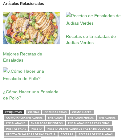
Artículos Relacionados
Recetas de Ensaladas de
Judías Verdes
Mejores Recetas de
Ensaladas
¿Cómo Hacer una Ensalada
de Pollo?
ETIQUETAS
COCINA
COMIDAS FRIAS
COMO HACER
COMO HACER ENSALADAS
ENSALADA
ENSALADA FIDEOS
ENSALADAS
ENSALADAS D
ENSALADAS DE FIDEOS
ENSALADAS DE PASTAS FRIAS
PASTAS FRIAS
RECETA
RECETA DE ENSALADA DE PASTA DE COLORES
RECETA ENSALADAS DE PASTA FRIA
RECETAS
RECETAS DE ENSALADAS