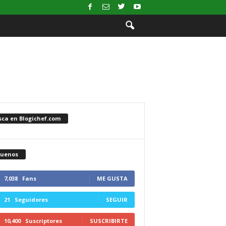
sca en Blogichef.com
guenos
7,038
Fans
ME GUSTA
21
Seguidores
SEGUIR
10,400
Suscriptores
SUSCRIBIRTE