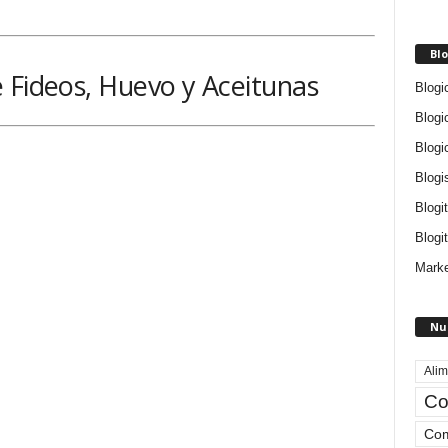
Blo
 Fideos, Huevo y Aceitunas
Blogi
Blogi
Blogi
Blogi
Blogi
Blogit
Marke
Nu
Alim
Co
Com