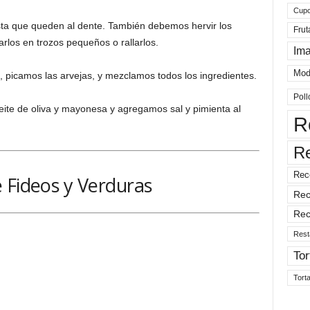
Cup
sta que queden al dente. También debemos hervir los
Frut
rlos en trozos pequeños o rallarlos.
Im
Mod
 picamos las arvejas, y mezclamos todos los ingredientes.
Poll
ite de oliva y mayonesa y agregamos sal y pimienta al
R
R
Rec
 Fideos y Verduras
Rec
Rec
Rest
Tor
Tort