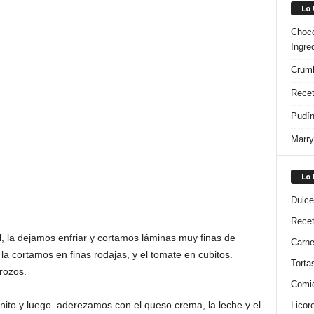
Lo
Choco
Ingre
Crumb
Recet
Pudín
Marry
Lo
Dulce
Rece
, la dejamos enfriar y cortamos láminas muy finas de
Carn
la cortamos en finas rodajas, y el tomate en cubitos.
Torta
rozos.
Comi
nito y luego aderezamos con el queso crema, la leche y el
Licor