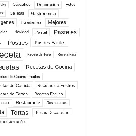
Cupcakes
Fotos
Decoracion
cake
Gastronomia
as
Galletas
Mejores
agenes
Ingredientes
Pasteles
elos
Navidad
Pastel
Postres
Postres Faciles
o
eceta
Receta de Torta
Receta Facil
ecetas
Recetas de Cocina
etas de Cocina Faciles
etas de Comida
Recetas de Postres
etas de Tortas
Recetas Faciles
Restaurante
aurant
Restaurantes
Tortas
ta
Tortas Decoradas
as de Cumpleaños