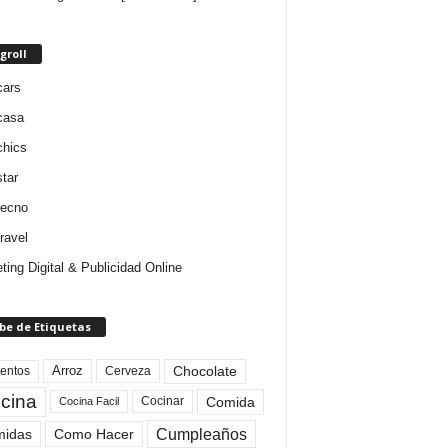
groll
cars
casa
chics
star
tecno
ravel
ting Digital & Publicidad Online
be de Etiquetas
Arroz
entos
Chocolate
Cerveza
cina
Comida
Cocinar
Cocina Facil
Cumpleaños
idas
Como Hacer