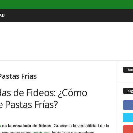
AD
Bu
Pastas Frias
das de Fideos: ¿Cómo
Sí
 Pastas Frías?
a
es la ensalada de fideos
. Gracias a la versatilidad de la
e alimentos como
verduras
, hortalizas y legumbres
.