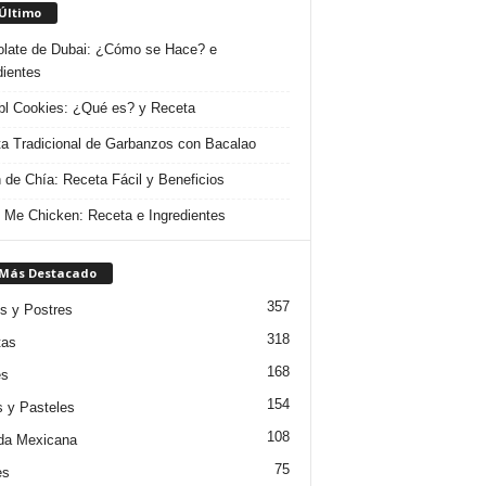
 Último
late de Dubai: ¿Cómo se Hace? e
dientes
l Cookies: ¿Qué es? y Receta
a Tradicional de Garbanzos con Bacalao
 de Chía: Receta Fácil y Beneficios
 Me Chicken: Receta e Ingredientes
 Más Destacado
357
s y Postres
318
tas
168
es
154
s y Pasteles
108
da Mexicana
75
es