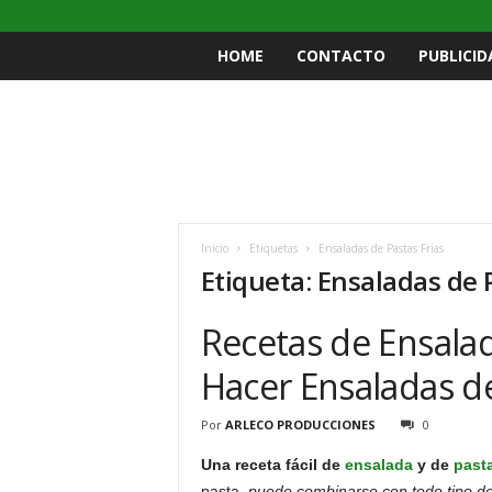
HOME
CONTACTO
PUBLICID
Inicio
Etiquetas
Ensaladas de Pastas Frias
Etiqueta: Ensaladas de 
Recetas de Ensala
Hacer Ensaladas de
Por
ARLECO PRODUCCIONES
0
Una receta fácil de
ensalada
y de
past
pasta,
puede combinarse con todo tipo d