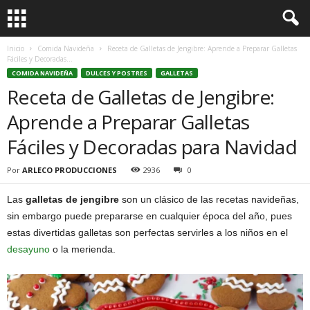
Inicio
Comida Navideña
Receta de Galletas de Jengibre: Aprende a Preparar Galletas
Fáciles y Decoradas...
COMIDA NAVIDEÑA
DULCES Y POSTRES
GALLETAS
Receta de Galletas de Jengibre:
Aprende a Preparar Galletas
Fáciles y Decoradas para Navidad
Por
ARLECO PRODUCCIONES
2936
0
Las
galletas de jengibre
son un clásico de las recetas navideñas,
sin embargo puede prepararse en cualquier época del año, pues
estas divertidas galletas son perfectas servirles a los niños en el
desayuno
o la merienda.