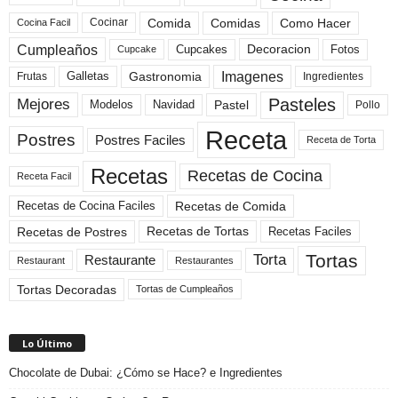
Comida
Comidas
Como Hacer
Cocinar
Cocina Facil
Cumpleaños
Cupcakes
Fotos
Decoracion
Cupcake
Imagenes
Gastronomia
Frutas
Galletas
Ingredientes
Pasteles
Mejores
Modelos
Navidad
Pastel
Pollo
Receta
Postres
Postres Faciles
Receta de Torta
Recetas
Recetas de Cocina
Receta Facil
Recetas de Comida
Recetas de Cocina Faciles
Recetas de Tortas
Recetas de Postres
Recetas Faciles
Tortas
Torta
Restaurante
Restaurant
Restaurantes
Tortas Decoradas
Tortas de Cumpleaños
Lo Último
Chocolate de Dubai: ¿Cómo se Hace? e Ingredientes