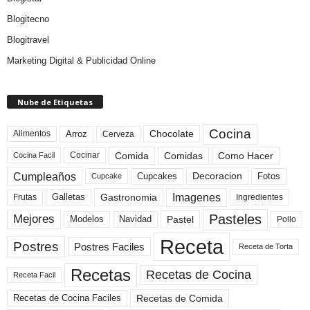
Blogitecno
Blogitravel
Marketing Digital & Publicidad Online
Nube de Etiquetas
Cocina
Arroz
Alimentos
Chocolate
Cerveza
Comida
Comidas
Como Hacer
Cocinar
Cocina Facil
Cumpleaños
Cupcakes
Fotos
Decoracion
Cupcake
Imagenes
Gastronomia
Frutas
Galletas
Ingredientes
Pasteles
Mejores
Modelos
Navidad
Pastel
Pollo
Receta
Postres
Postres Faciles
Receta de Torta
Recetas
Recetas de Cocina
Receta Facil
Recetas de Comida
Recetas de Cocina Faciles