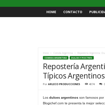
HOME
CONTACTO
PUBLICID
Inicio
Comida Argentina
Repostería Argentina: Dul
COMIDA ARGENTINA
DULCES Y POSTRES
Repostería Argenti
Típicos Argentinos
Por
ARLECO PRODUCCIONES
4074
Los
dulces argentinos
son famosos por s
Blogichef.com te presenta la mejor selec