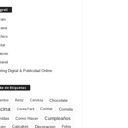
groll
cars
casa
chics
star
tecno
ravel
ting Digital & Publicidad Online
be de Etiquetas
Arroz
entos
Chocolate
Cerveza
cina
Comida
Cocinar
Cocina Facil
Cumpleaños
idas
Como Hacer
Cupcakes
Fotos
Decoracion
cake