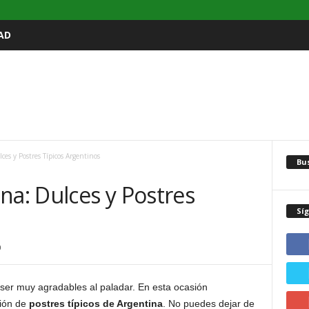
AD
ces y Postres Típicos Argentinos
Bu
na: Dulces y Postres
Sí
0
er muy agradables al paladar. En esta ocasión
ción de
postres típicos de Argentina
. No puedes dejar de