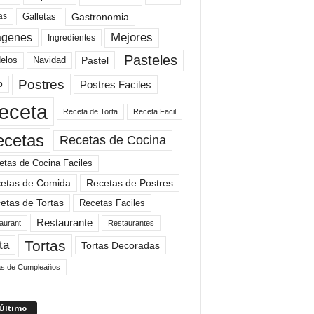
Gastronomia
as
Galletas
Mejores
agenes
Ingredientes
Pasteles
elos
Navidad
Pastel
Postres
Postres Faciles
o
eceta
Receta de Torta
Receta Facil
ecetas
Recetas de Cocina
etas de Cocina Faciles
etas de Comida
Recetas de Postres
etas de Tortas
Recetas Faciles
Restaurante
aurant
Restaurantes
Tortas
ta
Tortas Decoradas
as de Cumpleaños
 Último