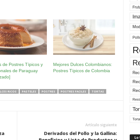
Frut
Im
Mod
Poll
R
R
 de Postres Típicos y
Mejores Dulces Colombianos:
onales de Paraguay
Postres Típicos de Colombia
Rec
izado]
Rec
Rec
LCES RICOS
PASTELES
POSTRES
POSTRES FACILES
TORTAS
Rest
Tor
Tort
Artículo siguiente
za
Derivados del Pollo y la Gallina:
Lo
Beneficios y Lista de Productos y