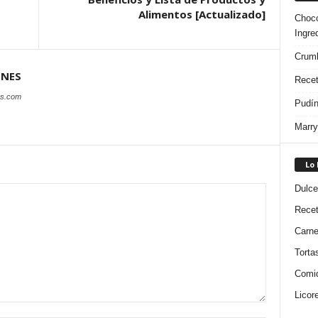
Alimentos [Actualizado]
Choco
Ingre
Crumb
ONES
Recet
es.com
Pudín
Marry
Lo
Dulce
Rece
Carn
Torta
Comi
Licor