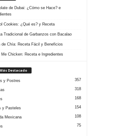
late de Dubai: ¿Cómo se Hace? e
dientes
l Cookies: ¿Qué es? y Receta
a Tradicional de Garbanzos con Bacalao
 de Chía: Receta Fácil y Beneficios
 Me Chicken: Receta e Ingredientes
 Más Destacado
357
s y Postres
318
tas
168
es
154
s y Pasteles
108
da Mexicana
75
es