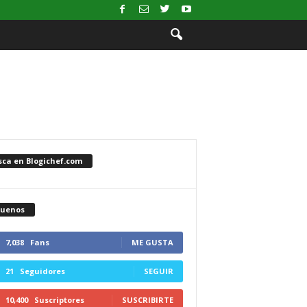
sca en Blogichef.com
guenos
7,038
Fans
ME GUSTA
21
Seguidores
SEGUIR
10,400
Suscriptores
SUSCRIBIRTE